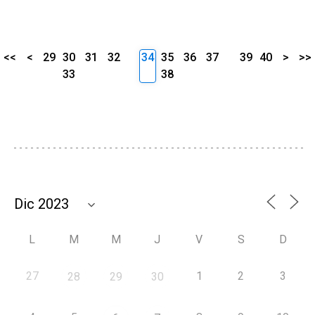
<<
<
29
30
31
32
34
35
36
37
39
40
>
>>
33
38
L
M
M
J
V
S
D
27
1
2
3
28
29
30