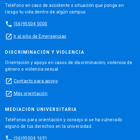
Teléfono en caso de accidente o situación que ponga en
riesgo tu vida dentro de algún campus.
phone
(56)95504 5000
launch
Ir al sitio de Emergencias
DISCRIMINACIÓN Y VIOLENCIA
Orientación y apoyo en casos de discriminación, violencia de
género o violencia sexual.
launch
Contacto para apoyo
launch
Más orientación
MEDIACIÓN UNIVERSITARIA
Teléfonos para orientación y consejo si se ha vulnerado
alguno de tus derechos en la universidad.
phone
(56)95504 1691