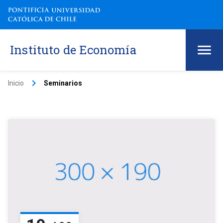
Instituto de Economía
keyboard_arrow_right
Inicio
Seminarios