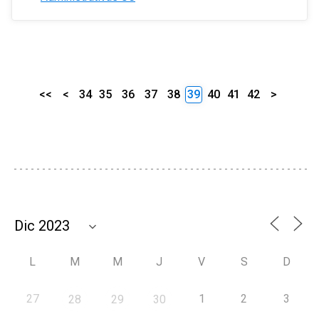
<<
<
34
35
36
37
38
39
40
41
42
>
L
M
M
J
V
S
D
27
1
2
3
28
29
30