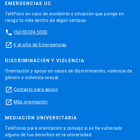
EMERGENCIAS UC
Teléfono en caso de accidente o situación que ponga en
riesgo tu vida dentro de algún campus.
phone
(56)95504 5000
launch
Ir al sitio de Emergencias
DISCRIMINACIÓN Y VIOLENCIA
Orientación y apoyo en casos de discriminación, violencia de
género o violencia sexual.
launch
Contacto para apoyo
launch
Más orientación
MEDIACIÓN UNIVERSITARIA
Teléfonos para orientación y consejo si se ha vulnerado
alguno de tus derechos en la universidad.