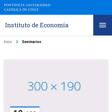
Instituto de Economía
keyboard_arrow_right
Inicio
Seminarios