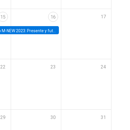
17
15
16
Presente y futuro del trabajo y el rol de las nuevas tecnologías
22
23
24
29
30
31