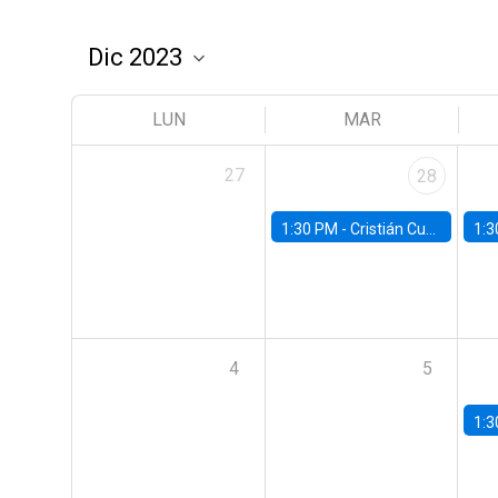
LUN
MAR
27
28
1:30 PM -
Cristián Cuevas, Universidad de Los Andes
1:3
4
5
1:3