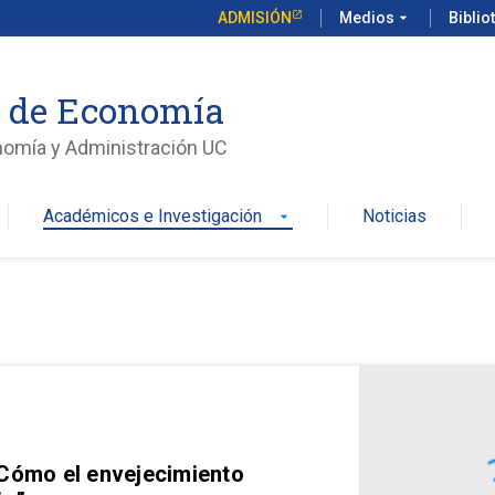
ADMISIÓN
Medios
arrow_drop_down
Biblio
o de Economía
nomía y Administración UC
Académicos e Investigación
Noticias
arrow_drop_down
 Cómo el envejecimiento