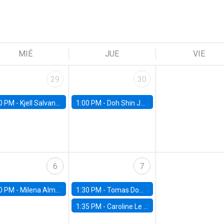
MIÉ
JUE
VIE
29
30
0 PM -
Kjell Salvanes, Norwegian School of Economics
1:00 PM -
Doh Shin Jeon, Toulouse School of Economics
6
7
0 PM -
Milena Almagro, University of ChicagoChicago Booth School of Business
1:30 PM -
Tomas Dominguez-Iino, Chicago Booth School of Business
1:35 PM -
Caroline Le Pennec, HEC Montréal