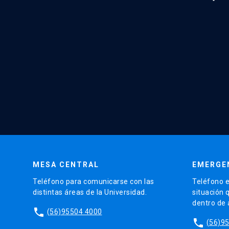
MESA CENTRAL
EMERGE
Teléfono para comunicarse con las
Teléfono e
distintas áreas de la Universidad.
situación 
dentro de
phone
(56)95504 4000
phone
(56)9