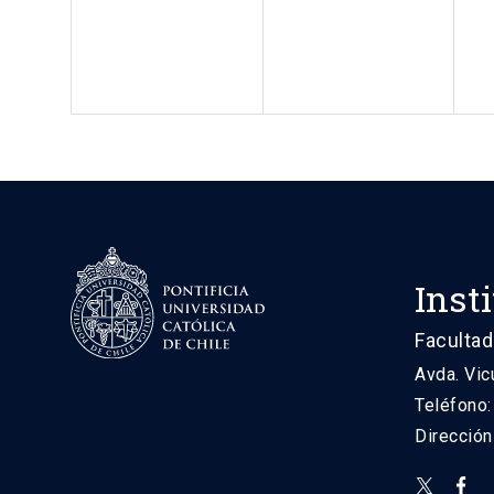
Inst
Facultad
Avda. Vic
Teléfono
Direcció