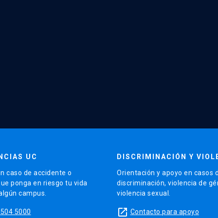
NCIAS UC
DISCRIMINACIÓN Y VIOL
n caso de accidente o
Orientación y apoyo en casos 
que ponga en riesgo tu vida
discriminación, violencia de g
 algún campus.
violencia sexual.
launch
5504 5000
Contacto para apoyo