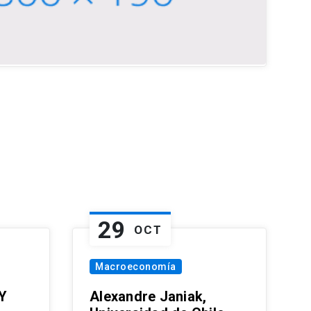
29
OCT
Macroeconomía
Y
Alexandre Janiak,