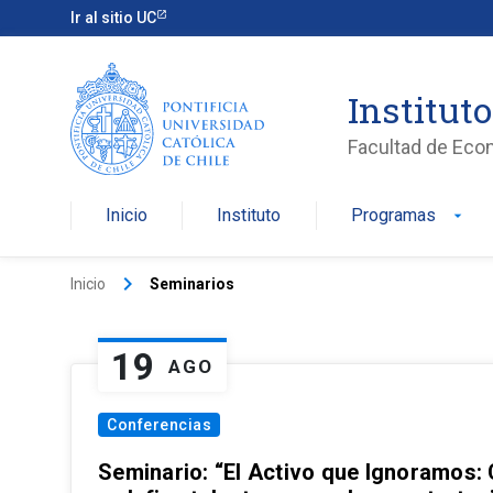
Ir al sitio UC
Institut
Facultad de Eco
Inicio
Instituto
Programas
arrow_drop_down
keyboard_arrow_right
Inicio
Seminarios
19
AGO
Conferencias
Seminario: “El Activo que Ignoramos: