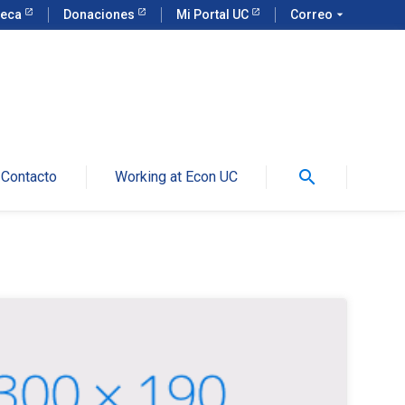
teca
Donaciones
Mi Portal UC
Correo
arrow_drop_down
search
Contacto
Working at Econ UC