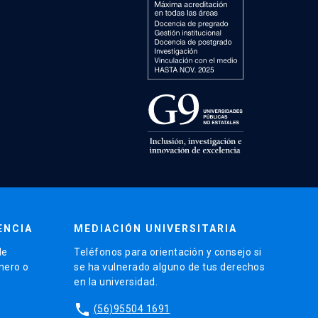
ENCIA
MEDIACIÓN UNIVERSITARIA
de
Teléfonos para orientación y consejo si
énero o
se ha vulnerado alguno de tus derechos
en la universidad.
phone
(56)95504 1691