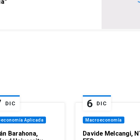
ia”
7
6
DIC
DIC
oeconomía Aplicada
Macroeconomía
án Barahona,
Davide Melcangi, N