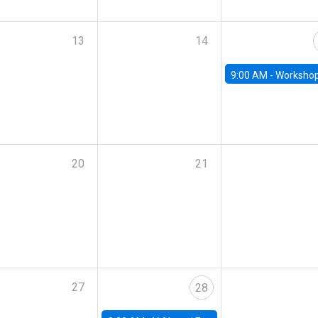
13
14
9:00 AM -
Workshop M-NEW 2023: 
20
21
27
28