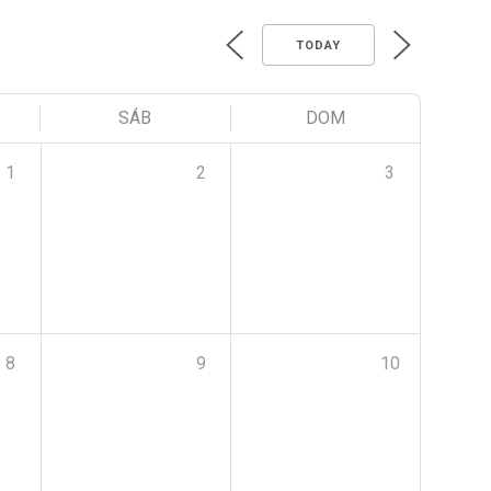
TODAY
SÁB
DOM
1
2
3
8
9
10