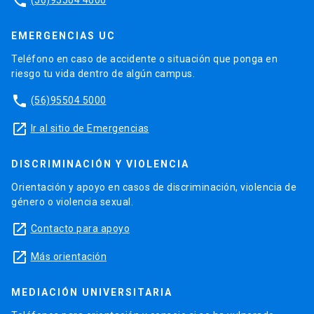
phone
EMERGENCIAS UC
Teléfono en caso de accidente o situación que ponga en
riesgo tu vida dentro de algún campus.
phone
(56)95504 5000
launch
Ir al sitio de Emergencias
DISCRIMINACIÓN Y VIOLENCIA
Orientación y apoyo en casos de discriminación, violencia de
género o violencia sexual.
launch
Contacto para apoyo
launch
Más orientación
MEDIACIÓN UNIVERSITARIA