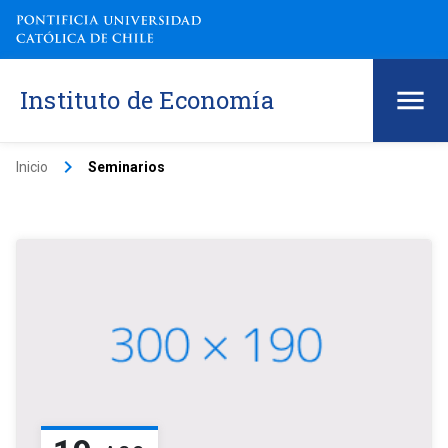
Instituto de Economía
keyboard_arrow_right
Inicio
Seminarios