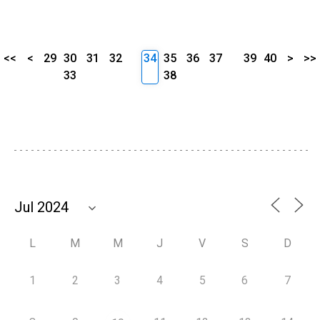
<<
<
29
30
31
32
34
35
36
37
39
40
>
>>
33
38
L
M
M
J
V
S
D
1
2
3
4
5
6
7