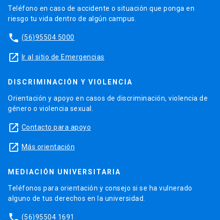
Teléfono en caso de accidente o situación que ponga en
riesgo tu vida dentro de algún campus.
phone
(56)95504 5000
launch
Ir al sitio de Emergencias
DISCRIMINACIÓN Y VIOLENCIA
Orientación y apoyo en casos de discriminación, violencia de
género o violencia sexual.
launch
Contacto para apoyo
launch
Más orientación
MEDIACIÓN UNIVERSITARIA
Teléfonos para orientación y consejo si se ha vulnerado
alguno de tus derechos en la universidad.
phone
(56)95504 1691