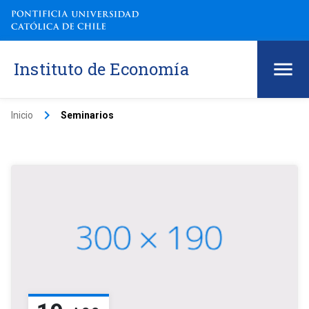
Instituto de Economía
keyboard_arrow_right
Inicio
Seminarios