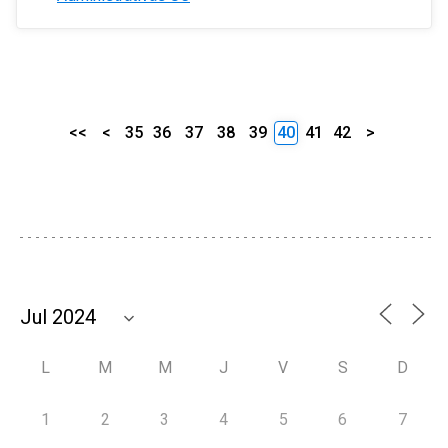
<<
<
35
36
37
38
39
40
41
42
>
L
M
M
J
V
S
D
1
2
3
4
5
6
7