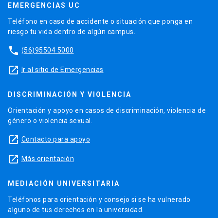
EMERGENCIAS UC
Teléfono en caso de accidente o situación que ponga en
riesgo tu vida dentro de algún campus.
phone
(56)95504 5000
launch
Ir al sitio de Emergencias
DISCRIMINACIÓN Y VIOLENCIA
Orientación y apoyo en casos de discriminación, violencia de
género o violencia sexual.
launch
Contacto para apoyo
launch
Más orientación
MEDIACIÓN UNIVERSITARIA
Teléfonos para orientación y consejo si se ha vulnerado
alguno de tus derechos en la universidad.