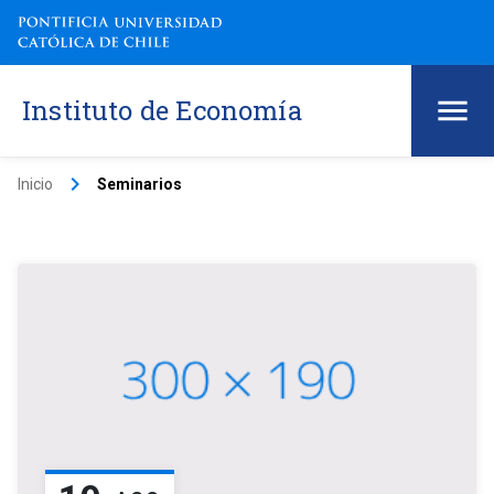
Instituto de Economía
keyboard_arrow_right
Inicio
Seminarios