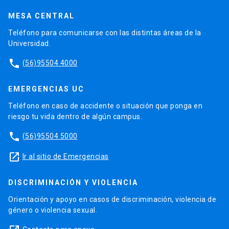
MESA CENTRAL
Teléfono para comunicarse con las distintas áreas de la
Universidad.
phone
(56)95504 4000
EMERGENCIAS UC
Teléfono en caso de accidente o situación que ponga en
riesgo tu vida dentro de algún campus.
phone
(56)95504 5000
launch
Ir al sitio de Emergencias
DISCRIMINACIÓN Y VIOLENCIA
Orientación y apoyo en casos de discriminación, violencia de
género o violencia sexual.