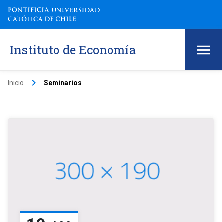
Instituto de Economía
keyboard_arrow_right
Inicio
Seminarios