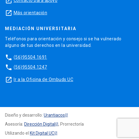
launch
Contacto para apoyo
launch
Más orientación
MEDIACIÓN UNIVERSITARIA
Teléfonos para orientación y consejo si se ha vulnerado
alguno de tus derechos en la universidad.
phone
(56)95504 1691
phone
(56)95504 1247
launch
Ir a la Oficina de Ombuds UC
Diseño y desarrollo:
Urantiacos
Asesoría:
Dirección Digital
, Prorrectoría
Utilizando el
Kit Digital UC