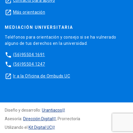
launch
Contacto para apoyo
launch
Más orientación
MEDIACIÓN UNIVERSITARIA
Teléfonos para orientación y consejo si se ha vulnerado
alguno de tus derechos en la universidad.
phone
(56)95504 1691
phone
(56)95504 1247
launch
Ir a la Oficina de Ombuds UC
Diseño y desarrollo:
Urantiacos
Asesoría:
Dirección Digital
, Prorrectoría
Utilizando el
Kit Digital UC