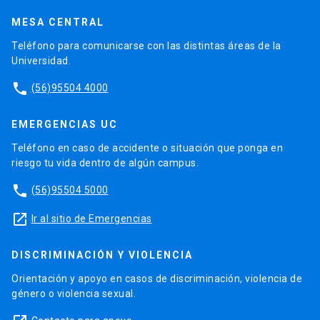
MESA CENTRAL
Teléfono para comunicarse con las distintas áreas de la
Universidad.
phone
(56)95504 4000
EMERGENCIAS UC
Teléfono en caso de accidente o situación que ponga en
riesgo tu vida dentro de algún campus.
phone
(56)95504 5000
launch
Ir al sitio de Emergencias
DISCRIMINACIÓN Y VIOLENCIA
Orientación y apoyo en casos de discriminación, violencia de
género o violencia sexual.