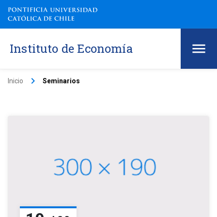
Instituto de Economía
keyboard_arrow_right
Inicio
Seminarios