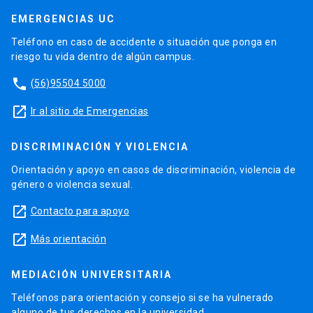
EMERGENCIAS UC
Teléfono en caso de accidente o situación que ponga en
riesgo tu vida dentro de algún campus.
phone
(56)95504 5000
launch
Ir al sitio de Emergencias
DISCRIMINACIÓN Y VIOLENCIA
Orientación y apoyo en casos de discriminación, violencia de
género o violencia sexual.
launch
Contacto para apoyo
launch
Más orientación
MEDIACIÓN UNIVERSITARIA
Teléfonos para orientación y consejo si se ha vulnerado
alguno de tus derechos en la universidad.