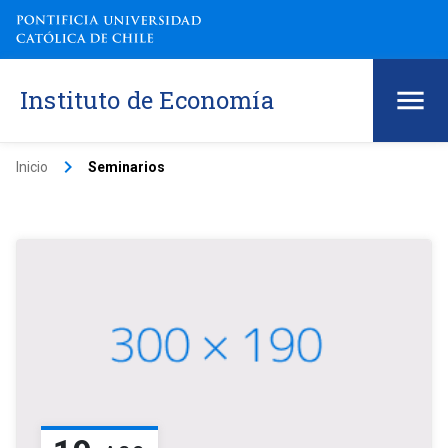
Instituto de Economía
keyboard_arrow_right
Inicio
Seminarios