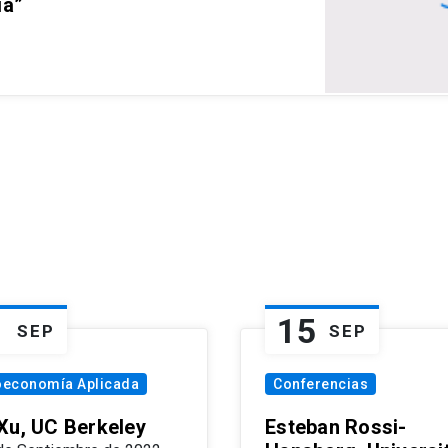
ia”
1
15
SEP
SEP
oeconomía Aplicada
Conferencias
Xu, UC Berkeley
Esteban Rossi-