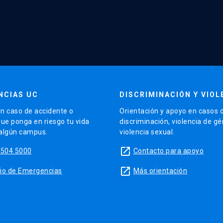
NCIAS UC
DISCRIMINACIÓN Y VIOL
n caso de accidente o
Orientación y apoyo en casos 
que ponga en riesgo tu vida
discriminación, violencia de g
 algún campus.
violencia sexual.
launch
5504 5000
Contacto para apoyo
launch
sitio de Emergencias
Más orientación