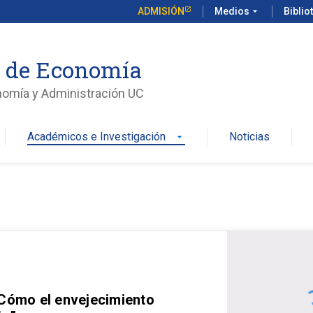
ADMISIÓN
Medios
arrow_drop_down
Biblio
o de Economía
nomía y Administración UC
Académicos e Investigación
Noticias
arrow_drop_down
 Cómo el envejecimiento