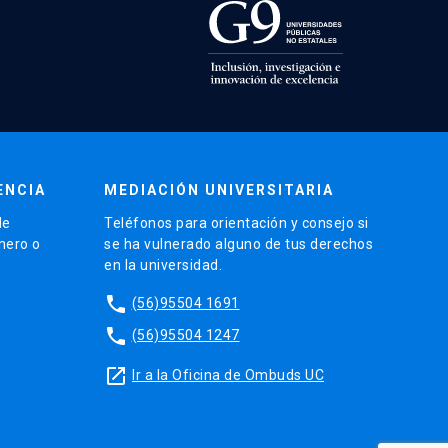
ENCIA
MEDIACIÓN UNIVERSITARIA
de
Teléfonos para orientación y consejo si
énero o
se ha vulnerado alguno de tus derechos
en la universidad.
phone
(56)95504 1691
phone
(56)95504 1247
launch
Ir a la Oficina de Ombuds UC