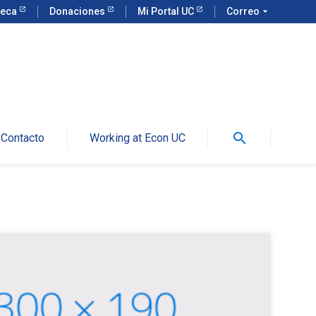
teca
Donaciones
Mi Portal UC
Correo
arrow_drop_down
search
Contacto
Working at Econ UC