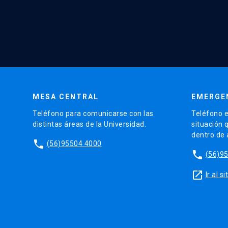
MESA CENTRAL
EMERGE
Teléfono para comunicarse con las
Teléfono e
distintas áreas de la Universidad.
situación 
dentro de
phone
(56)95504 4000
phone
(56)9
launch
Ir al 