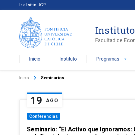
Ir al sitio UC
Institut
Facultad de Eco
Inicio
Instituto
Programas
arrow_drop_down
keyboard_arrow_right
Inicio
Seminarios
19
AGO
Conferencias
Seminario: “El Activo que Ignoramos: