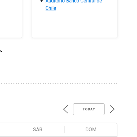
Auditorio Banco Central de
Chile
>
TODAY
SÁB
DOM