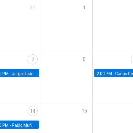
31
1
8
7
0 PM -
Jorge Rodriguez, Universidad de Los Andes
2:00 PM -
Carlos Pérez, Universidad Finis
15
14
0 PM -
Pablo Muñoz, Universidad de Chile