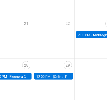
21
22
2:00 PM -
Ambrogio Cesa-Bianchi, Bank of Eng
28
29
0 PM -
Eleonora Guarnieri, Exeter University
12:00 PM -
[Online] Pablo Slutzky, University of Maryland