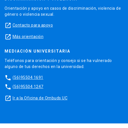
Orientación y apoyo en casos de discriminación, violencia de
género o violencia sexual.
launch
Contacto para apoyo
launch
Más orientación
MEDIACIÓN UNIVERSITARIA
Teléfonos para orientación y consejo si se ha vulnerado
alguno de tus derechos en la universidad.
phone
(56)95504 1691
phone
(56)95504 1247
launch
Ir a la Oficina de Ombuds UC