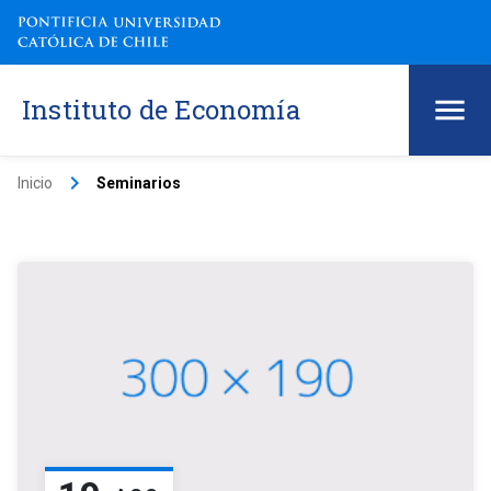
Instituto de Economía
keyboard_arrow_right
Inicio
Seminarios