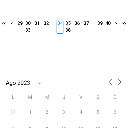
<<
<
29
30
31
32
34
35
36
37
39
40
>
>>
33
38
L
M
M
J
V
S
D
31
1
2
3
4
5
6