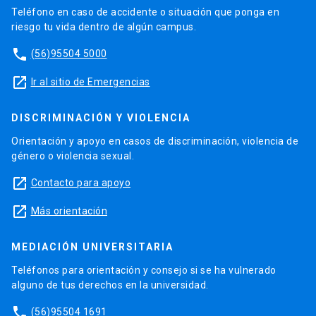
Teléfono en caso de accidente o situación que ponga en
riesgo tu vida dentro de algún campus.
phone
(56)95504 5000
launch
Ir al sitio de Emergencias
DISCRIMINACIÓN Y VIOLENCIA
Orientación y apoyo en casos de discriminación, violencia de
género o violencia sexual.
launch
Contacto para apoyo
launch
Más orientación
MEDIACIÓN UNIVERSITARIA
Teléfonos para orientación y consejo si se ha vulnerado
alguno de tus derechos en la universidad.
phone
(56)95504 1691