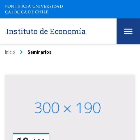
Instituto de Economía
keyboard_arrow_right
Inicio
Seminarios