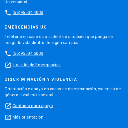
Universidad.
phone
(56)95504 4000
EMERGENCIAS UC
Teléfono en caso de accidente o situación que ponga en
riesgo tu vida dentro de algún campus.
phone
(56)95504 5000
launch
Ir al sitio de Emergencias
DISCRIMINACIÓN Y VIOLENCIA
Orientación y apoyo en casos de discriminación, violencia de
género o violencia sexual.
launch
Contacto para apoyo
launch
Más orientación