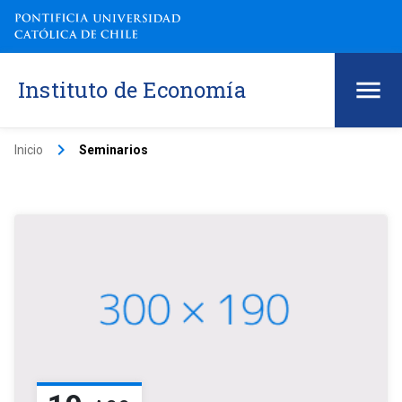
Instituto de Economía
keyboard_arrow_right
Inicio
Seminarios