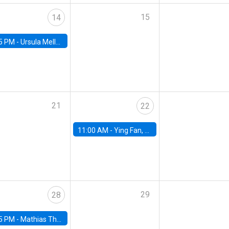
15
14
5 PM -
Ursula Mello, Insper - Institute of Education and Research
21
22
11:00 AM -
Ying Fan, University of Michigan
29
28
5 PM -
Mathias Thoenig, University of Lausanne