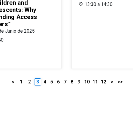
ildren and
13:30 a 14:30
escents: Why
nding Access
ers”
de Junio de 2025
40
<
1
2
3
4
5
6
7
8
9
10
11
12
>
>>