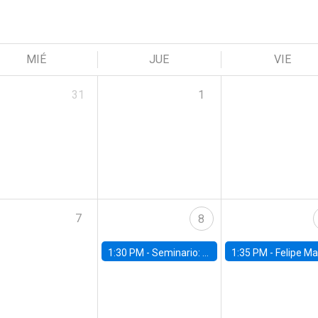
MIÉ
JUE
VIE
31
1
7
8
1:30 PM -
Seminario: “Recuperando la humanidad para progresar en la era de la IA»
1:35 PM -
Felipe Martínez, alumno Doctorado en Ec