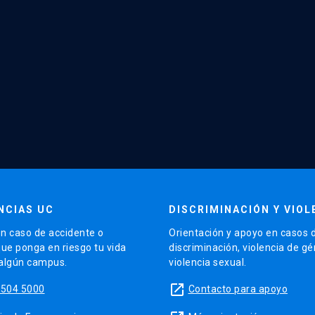
NCIAS UC
DISCRIMINACIÓN Y VIOL
n caso de accidente o
Orientación y apoyo en casos 
que ponga en riesgo tu vida
discriminación, violencia de g
 algún campus.
violencia sexual.
launch
5504 5000
Contacto para apoyo