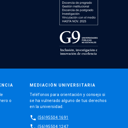
ENCIA
MEDIACIÓN UNIVERSITARIA
de
Teléfonos para orientación y consejo si
énero o
se ha vulnerado alguno de tus derechos
en la universidad.
phone
(56)95504 1691
phone
(56)95504 1247