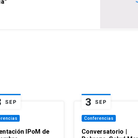
ia”
3
3
SEP
SEP
erencias
Conferencias
entación IPoM de
Conversatorio |