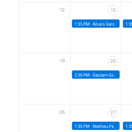
12
13
1:35 PM -
Alvaro Garcia-Marin, Universidad de Los Andes
1:3
19
20
2:30 PM -
Gautam Gowrisankaran, Columbia University
26
27
1:35 PM -
Mathieu Pedemonte, IDB
1:3