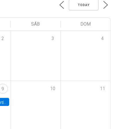
TODAY
SÁB
DOM
2
3
4
10
11
9
onomía UC