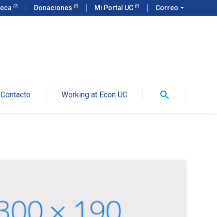
teca
Donaciones
Mi Portal UC
Correo
arrow_drop_down
search
Contacto
Working at Econ UC