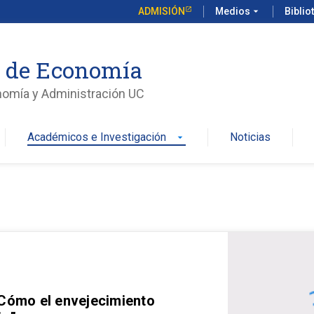
ADMISIÓN
Medios
arrow_drop_down
Biblio
o de Economía
nomía y Administración UC
Académicos e Investigación
Noticias
arrow_drop_down
 Cómo el envejecimiento