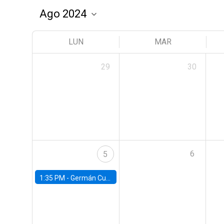
LUN
MAR
29
30
6
5
1:35 PM -
Germán Cubas, University of Houston