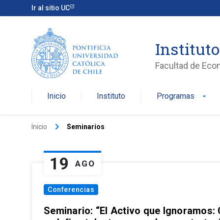
Ir al sitio UC
Institut
Facultad de Eco
Inicio
Instituto
Programas
arrow_drop_down
keyboard_arrow_right
Inicio
Seminarios
19
AGO
Conferencias
Seminario: “El Activo que Ignoramos: