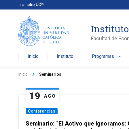
Ir al sitio UC
Institut
Facultad de Eco
Inicio
Instituto
Programas
arrow_drop_down
keyboard_arrow_right
Inicio
Seminarios
19
AGO
Conferencias
Seminario: “El Activo que Ignoramos: