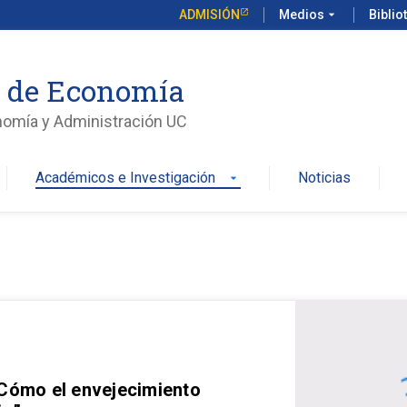
ADMISIÓN
Medios
arrow_drop_down
Biblio
o de Economía
nomía y Administración UC
Académicos e Investigación
Noticias
arrow_drop_down
 Cómo el envejecimiento