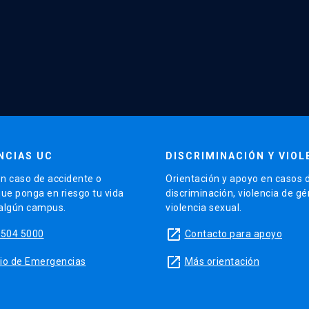
NCIAS UC
DISCRIMINACIÓN Y VIOL
n caso de accidente o
Orientación y apoyo en casos 
que ponga en riesgo tu vida
discriminación, violencia de g
 algún campus.
violencia sexual.
launch
5504 5000
Contacto para apoyo
launch
sitio de Emergencias
Más orientación