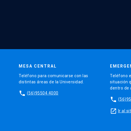
MESA CENTRAL
EMERGE
Teléfono para comunicarse con las
Teléfono e
distintas áreas de la Universidad.
situación 
dentro de
phone
(56)95504 4000
phone
(56)9
launch
Ir al 