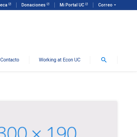
teca
Donaciones
Mi Portal UC
Correo
arrow_drop_down
search
Contacto
Working at Econ UC