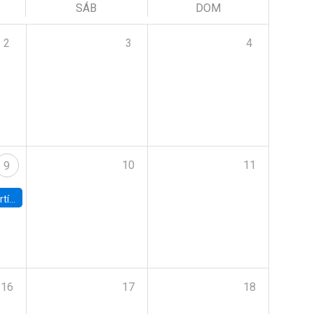
SÁB
DOM
2
3
4
10
11
9
onomía UC
16
17
18