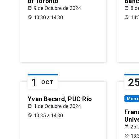
of Toronto
Banc
9 de Octubre de 2024
8 d
13:30 a 14:30
14:
1
2
OCT
Yvan Becard, PUC Río
Micr
1 de Octubre de 2024
Fran
13:35 a 14:30
Univ
25 
13: