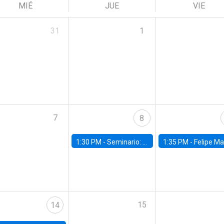
MIÉ
JUE
VIE
31
1
7
8
1:30 PM -
Seminario: “Recuperando la humanidad para progresar en la era de la IA»
1:35 PM -
Felipe Martínez, alumno Doctorado en Ec
15
14