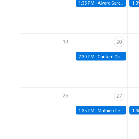
1:35 PM -
Alvaro Garcia-Marin, Universidad de Los Andes
1:3
19
20
2:30 PM -
Gautam Gowrisankaran, Columbia University
26
27
1:35 PM -
Mathieu Pedemonte, IDB
1:3