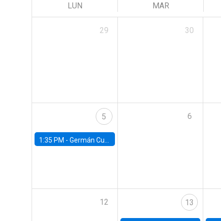
LUN
MAR
29
30
6
5
1:35 PM -
Germán Cubas, University of Houston
12
13