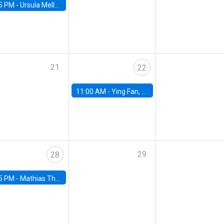
5 PM -
Ursula Mello, Insper - Institute of Education and Research
21
22
11:00 AM -
Ying Fan, University of Michigan
29
28
5 PM -
Mathias Thoenig, University of Lausanne