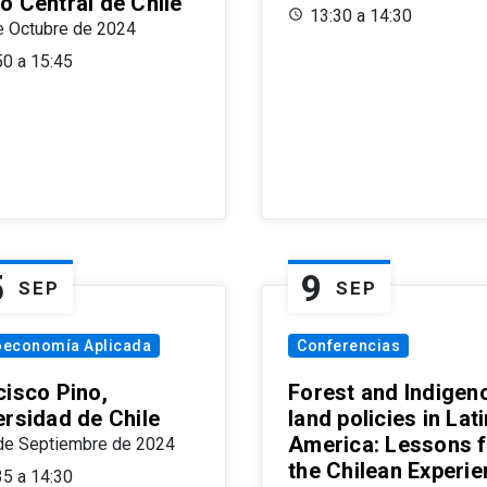
o Central de Chile
13:30 a 14:30
e Octubre de 2024
50 a 15:45
5
9
SEP
SEP
oeconomía Aplicada
Conferencias
cisco Pino,
Forest and Indigen
ersidad de Chile
land policies in Lati
America: Lessons 
de Septiembre de 2024
the Chilean Experi
35 a 14:30