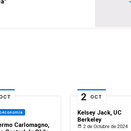
ia”
2
OCT
OCT
Kelsey Jack, UC
oeconomía
Berkeley
lermo Carlomagno,
2 de Octubre de 2024