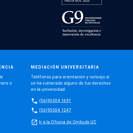
ENCIA
MEDIACIÓN UNIVERSITARIA
de
Teléfonos para orientación y consejo si
énero o
se ha vulnerado alguno de tus derechos
en la universidad.
phone
(56)95504 1691
phone
(56)95504 1247
launch
Ir a la Oficina de Ombuds UC