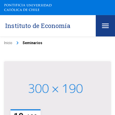
Instituto de Economía
keyboard_arrow_right
Inicio
Seminarios