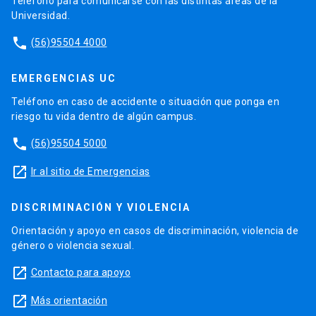
Teléfono para comunicarse con las distintas áreas de la
Universidad.
phone
(56)95504 4000
EMERGENCIAS UC
Teléfono en caso de accidente o situación que ponga en
riesgo tu vida dentro de algún campus.
phone
(56)95504 5000
launch
Ir al sitio de Emergencias
DISCRIMINACIÓN Y VIOLENCIA
Orientación y apoyo en casos de discriminación, violencia de
género o violencia sexual.
launch
Contacto para apoyo
launch
Más orientación