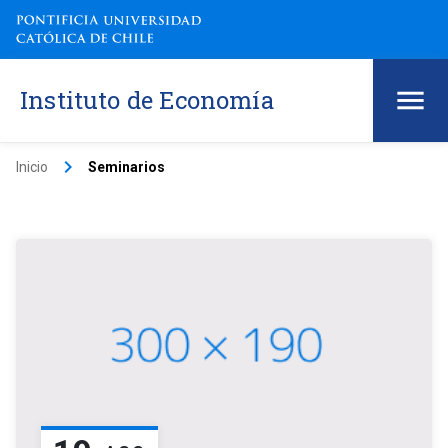
Instituto de Economía
keyboard_arrow_right
Inicio
Seminarios