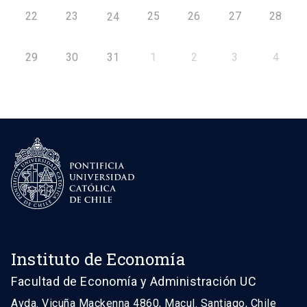
22
23
25
26
27
28
24
29
30
31
1
2
3
4
Instituto de Economía
Facultad de Economía y Administración UC
Avda. Vicuña Mackenna 4860, Macul. Santiago, Chile