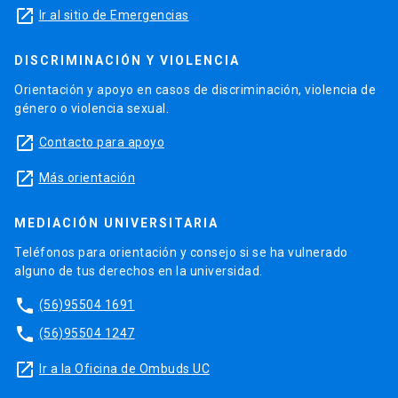
launch
Ir al sitio de Emergencias
DISCRIMINACIÓN Y VIOLENCIA
Orientación y apoyo en casos de discriminación, violencia de
género o violencia sexual.
launch
Contacto para apoyo
launch
Más orientación
MEDIACIÓN UNIVERSITARIA
Teléfonos para orientación y consejo si se ha vulnerado
alguno de tus derechos en la universidad.
phone
(56)95504 1691
phone
(56)95504 1247
launch
Ir a la Oficina de Ombuds UC