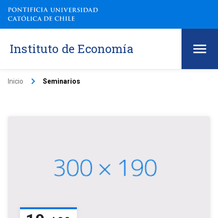
Instituto de Economía
keyboard_arrow_right
Inicio
Seminarios