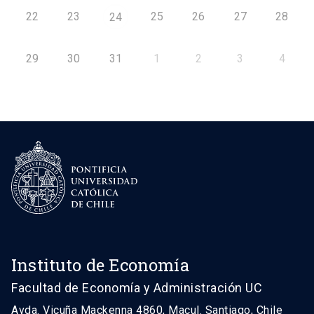
22
23
25
26
27
28
24
29
30
31
1
2
3
4
Instituto de Economía
Facultad de Economía y Administración UC
Avda. Vicuña Mackenna 4860, Macul. Santiago, Chile