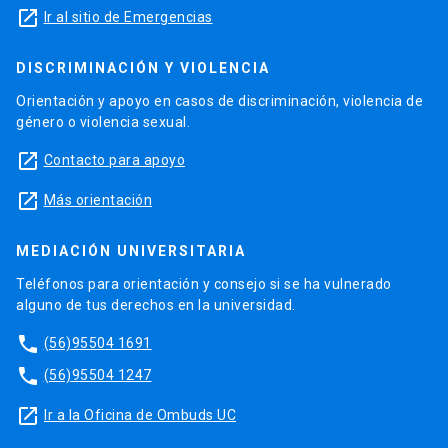
launch
Ir al sitio de Emergencias
DISCRIMINACIÓN Y VIOLENCIA
Orientación y apoyo en casos de discriminación, violencia de
género o violencia sexual.
launch
Contacto para apoyo
launch
Más orientación
MEDIACIÓN UNIVERSITARIA
Teléfonos para orientación y consejo si se ha vulnerado
alguno de tus derechos en la universidad.
phone
(56)95504 1691
phone
(56)95504 1247
launch
Ir a la Oficina de Ombuds UC