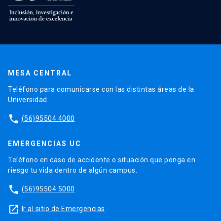
MESA CENTRAL
Teléfono para comunicarse con las distintas áreas de la
Universidad.
phone
(56)95504 4000
EMERGENCIAS UC
Teléfono en caso de accidente o situación que ponga en
riesgo tu vida dentro de algún campus.
phone
(56)95504 5000
launch
Ir al sitio de Emergencias