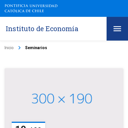
Instituto de Economía
keyboard_arrow_right
Inicio
Seminarios