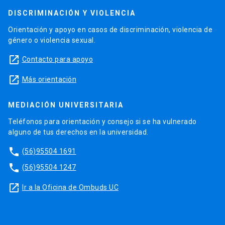
DISCRIMINACIÓN Y VIOLENCIA
Orientación y apoyo en casos de discriminación, violencia de
género o violencia sexual.
launch
Contacto para apoyo
launch
Más orientación
MEDIACIÓN UNIVERSITARIA
Teléfonos para orientación y consejo si se ha vulnerado
alguno de tus derechos en la universidad.
phone
(56)95504 1691
phone
(56)95504 1247
launch
Ir a la Oficina de Ombuds UC