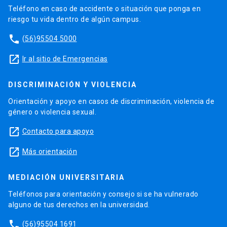
Teléfono en caso de accidente o situación que ponga en
riesgo tu vida dentro de algún campus.
phone
(56)95504 5000
launch
Ir al sitio de Emergencias
DISCRIMINACIÓN Y VIOLENCIA
Orientación y apoyo en casos de discriminación, violencia de
género o violencia sexual.
launch
Contacto para apoyo
launch
Más orientación
MEDIACIÓN UNIVERSITARIA
Teléfonos para orientación y consejo si se ha vulnerado
alguno de tus derechos en la universidad.
phone
(56)95504 1691