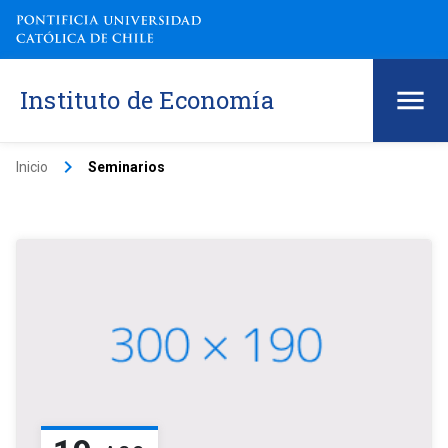
Instituto de Economía
keyboard_arrow_right
Inicio
Seminarios