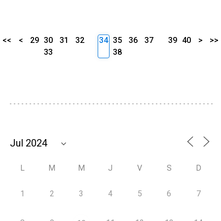
<<
<
29
30
31
32
34
35
36
37
39
40
>
>>
33
38
L
M
M
J
V
S
D
1
2
3
4
5
6
7