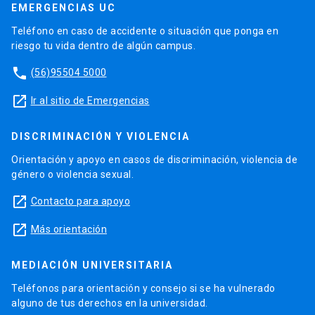
EMERGENCIAS UC
Teléfono en caso de accidente o situación que ponga en
riesgo tu vida dentro de algún campus.
phone
(56)95504 5000
launch
Ir al sitio de Emergencias
DISCRIMINACIÓN Y VIOLENCIA
Orientación y apoyo en casos de discriminación, violencia de
género o violencia sexual.
launch
Contacto para apoyo
launch
Más orientación
MEDIACIÓN UNIVERSITARIA
Teléfonos para orientación y consejo si se ha vulnerado
alguno de tus derechos en la universidad.