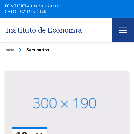
Instituto de Economía
keyboard_arrow_right
Inicio
Seminarios