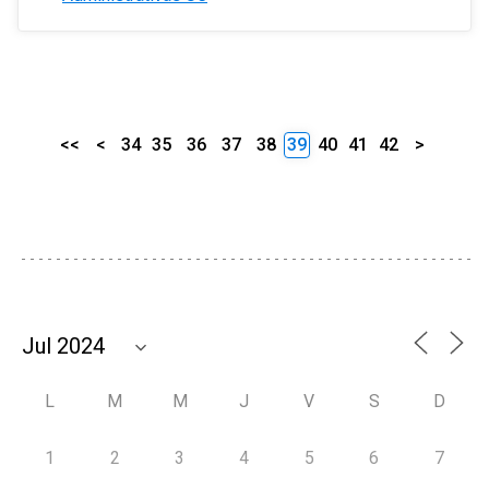
<<
<
34
35
36
37
38
39
40
41
42
>
L
M
M
J
V
S
D
1
2
3
4
5
6
7