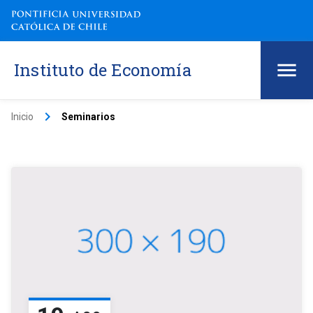
Instituto de Economía
keyboard_arrow_right
Inicio
Seminarios