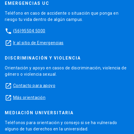
EMERGENCIAS UC
Teléfono en caso de accidente o situación que ponga en
riesgo tu vida dentro de algún campus.
phone
(56)95504 5000
launch
Ir al sitio de Emergencias
DISCRIMINACIÓN Y VIOLENCIA
Orientación y apoyo en casos de discriminación, violencia de
género o violencia sexual.
launch
Contacto para apoyo
launch
Más orientación
MEDIACIÓN UNIVERSITARIA
Teléfonos para orientación y consejo si se ha vulnerado
alguno de tus derechos en la universidad.