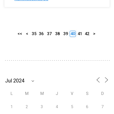
<<
<
35
36
37
38
39
40
41
42
>
L
M
M
J
V
S
D
1
2
3
4
5
6
7