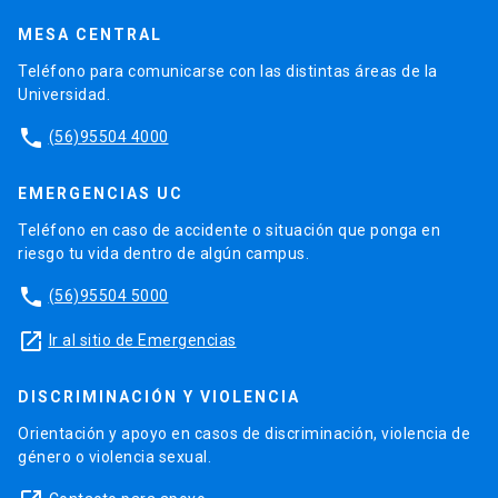
MESA CENTRAL
Teléfono para comunicarse con las distintas áreas de la
Universidad.
phone
(56)95504 4000
EMERGENCIAS UC
Teléfono en caso de accidente o situación que ponga en
riesgo tu vida dentro de algún campus.
phone
(56)95504 5000
launch
Ir al sitio de Emergencias
DISCRIMINACIÓN Y VIOLENCIA
Orientación y apoyo en casos de discriminación, violencia de
género o violencia sexual.