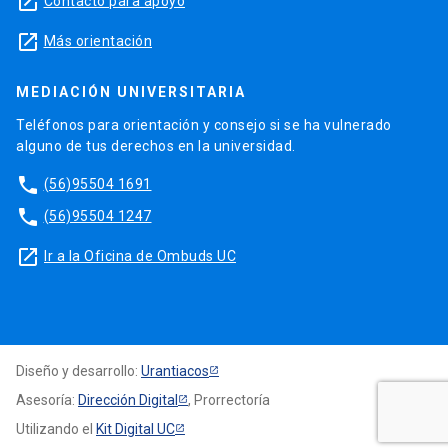
launch
Contacto para apoyo
launch
Más orientación
MEDIACIÓN UNIVERSITARIA
Teléfonos para orientación y consejo si se ha vulnerado
alguno de tus derechos en la universidad.
phone
(56)95504 1691
phone
(56)95504 1247
launch
Ir a la Oficina de Ombuds UC
Diseño y desarrollo:
Urantiacos
Asesoría:
Dirección Digital
, Prorrectoría
Utilizando el
Kit Digital UC