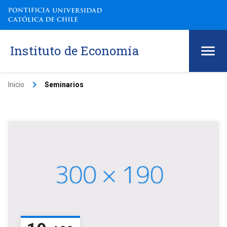
Instituto de Economía
keyboard_arrow_right
Inicio
Seminarios