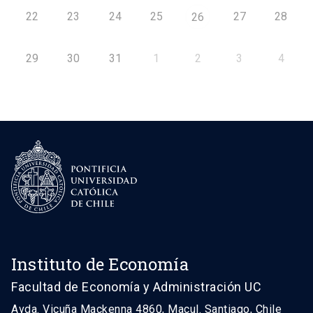
22
23
24
25
27
28
26
29
30
31
1
2
3
4
Instituto de Economía
Facultad de Economía y Administración UC
Avda. Vicuña Mackenna 4860, Macul. Santiago, Chile