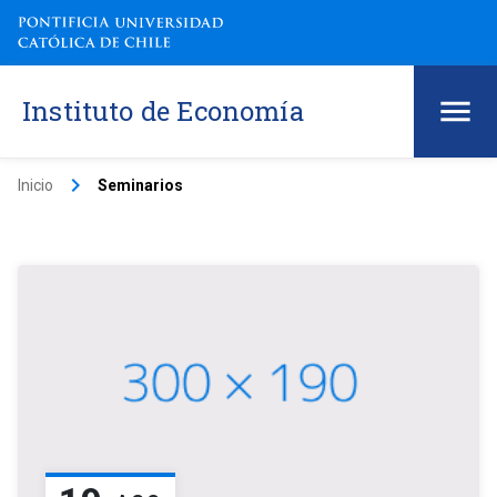
Instituto de Economía
keyboard_arrow_right
Inicio
Seminarios