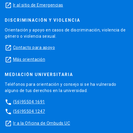
launch
Ir al sitio de Emergencias
DISCRIMINACIÓN Y VIOLENCIA
Orientación y apoyo en casos de discriminación, violencia de
género o violencia sexual.
launch
Contacto para apoyo
launch
Más orientación
MEDIACIÓN UNIVERSITARIA
Teléfonos para orientación y consejo si se ha vulnerado
alguno de tus derechos en la universidad.
phone
(56)95504 1691
phone
(56)95504 1247
launch
Ir a la Oficina de Ombuds UC