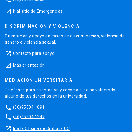
launch
Ir al sitio de Emergencias
DISCRIMINACIÓN Y VIOLENCIA
Orientación y apoyo en casos de discriminación, violencia de
género o violencia sexual.
launch
Contacto para apoyo
launch
Más orientación
MEDIACIÓN UNIVERSITARIA
Teléfonos para orientación y consejo si se ha vulnerado
alguno de tus derechos en la universidad.
phone
(56)95504 1691
phone
(56)95504 1247
launch
Ir a la Oficina de Ombuds UC