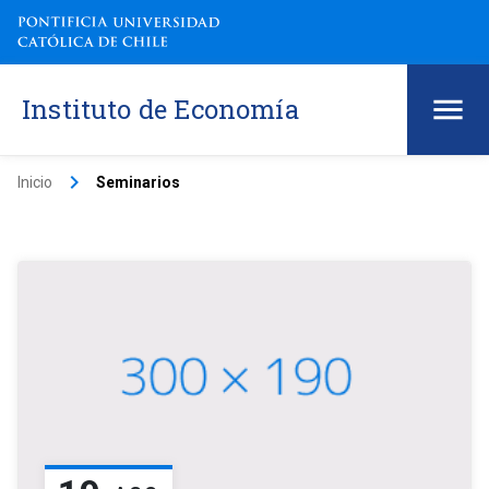
Instituto de Economía
keyboard_arrow_right
Inicio
Seminarios