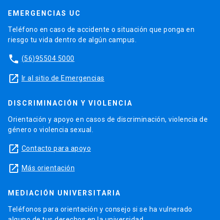
EMERGENCIAS UC
Teléfono en caso de accidente o situación que ponga en
riesgo tu vida dentro de algún campus.
phone
(56)95504 5000
launch
Ir al sitio de Emergencias
DISCRIMINACIÓN Y VIOLENCIA
Orientación y apoyo en casos de discriminación, violencia de
género o violencia sexual.
launch
Contacto para apoyo
launch
Más orientación
MEDIACIÓN UNIVERSITARIA
Teléfonos para orientación y consejo si se ha vulnerado
alguno de tus derechos en la universidad.