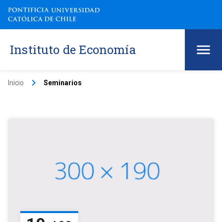
Instituto de Economía
keyboard_arrow_right
Inicio
Seminarios