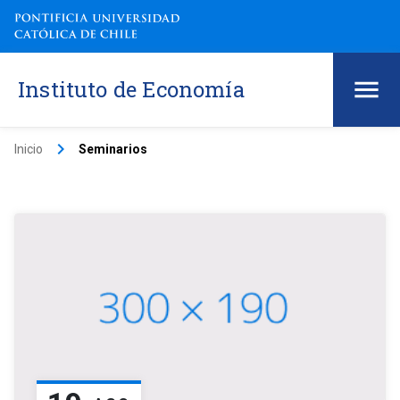
Instituto de Economía
keyboard_arrow_right
Inicio
Seminarios