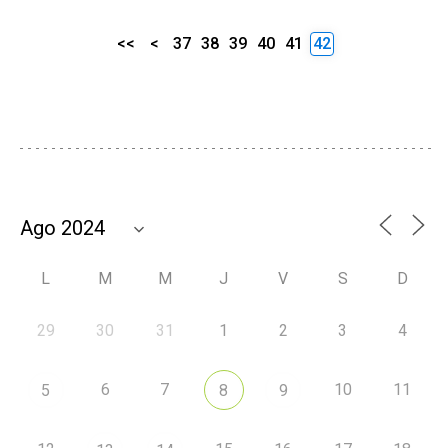
<<
<
37
38
39
40
41
42
L
M
M
J
V
S
D
29
30
31
1
2
3
4
6
7
10
11
5
8
9