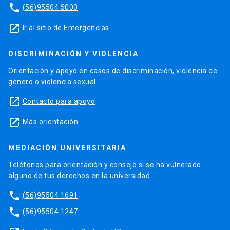
phone
(56)95504 5000
launch
Ir al sitio de Emergencias
DISCRIMINACIÓN Y VIOLENCIA
Orientación y apoyo en casos de discriminación, violencia de
género o violencia sexual.
launch
Contacto para apoyo
launch
Más orientación
MEDIACIÓN UNIVERSITARIA
Teléfonos para orientación y consejo si se ha vulnerado
alguno de tus derechos en la universidad.
phone
(56)95504 1691
phone
(56)95504 1247