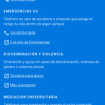
EMERGENCIAS UC
Teléfono en caso de accidente o situación que ponga en
riesgo tu vida dentro de algún campus.
phone
(56)95504 5000
launch
Ir al sitio de Emergencias
DISCRIMINACIÓN Y VIOLENCIA
Orientación y apoyo en casos de discriminación, violencia de
género o violencia sexual.
launch
Contacto para apoyo
launch
Más orientación
MEDIACIÓN UNIVERSITARIA
Teléfonos para orientación y consejo si se ha vulnerado