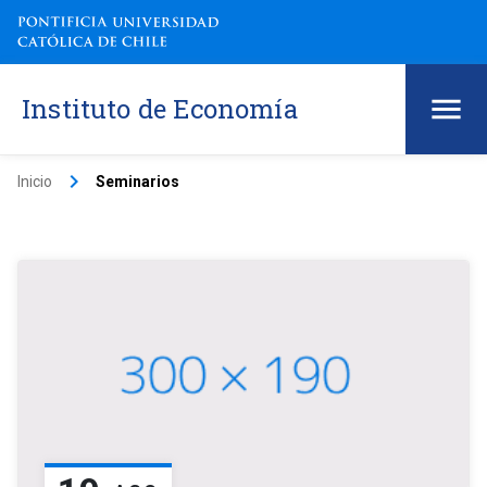
Instituto de Economía
keyboard_arrow_right
Inicio
Seminarios