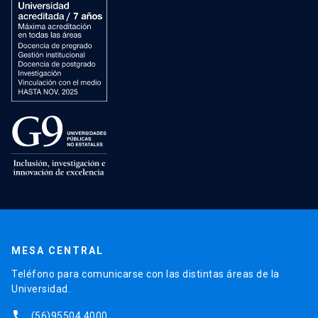
MESA CENTRAL
Teléfono para comunicarse con las distintas áreas de la
Universidad.
phone
(56)95504 4000