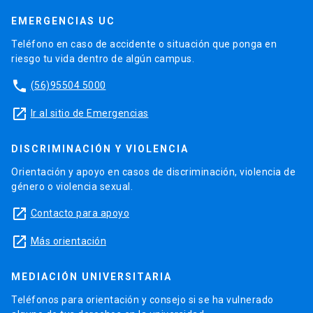
EMERGENCIAS UC
Teléfono en caso de accidente o situación que ponga en
riesgo tu vida dentro de algún campus.
phone
(56)95504 5000
launch
Ir al sitio de Emergencias
DISCRIMINACIÓN Y VIOLENCIA
Orientación y apoyo en casos de discriminación, violencia de
género o violencia sexual.
launch
Contacto para apoyo
launch
Más orientación
MEDIACIÓN UNIVERSITARIA
Teléfonos para orientación y consejo si se ha vulnerado