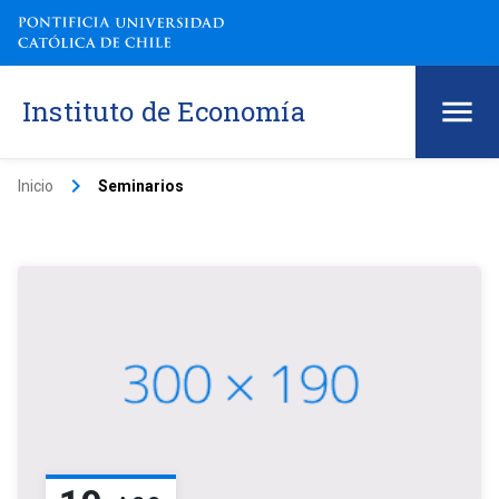
Instituto de Economía
keyboard_arrow_right
Inicio
Seminarios