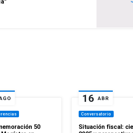
ia”
16
AGO
ABR
erencias
Conversatorio
emoración 50
Situación fiscal: ci