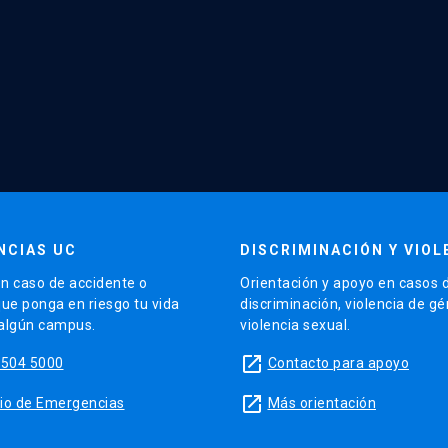
NCIAS UC
DISCRIMINACIÓN Y VIOL
n caso de accidente o
Orientación y apoyo en casos 
que ponga en riesgo tu vida
discriminación, violencia de g
 algún campus.
violencia sexual.
launch
5504 5000
Contacto para apoyo
launch
sitio de Emergencias
Más orientación