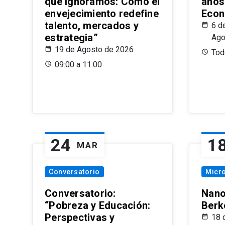
que Ignoramos: Cómo el
años
envejecimiento redefine
Econ
talento, mercados y
6 d
estrategia”
Ago
19 de Agosto de 2026
Todo
09:00 a 11:00
24
1
MAR
Conversatorio
Micr
Conversatorio:
Nano
“Pobreza y Educación:
Berk
Perspectivas y
18 