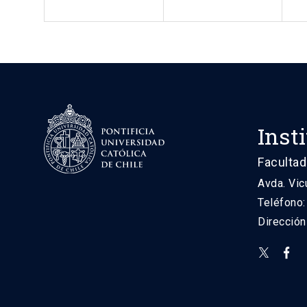
Inst
Facultad
Avda. Vic
Teléfono
Direcció