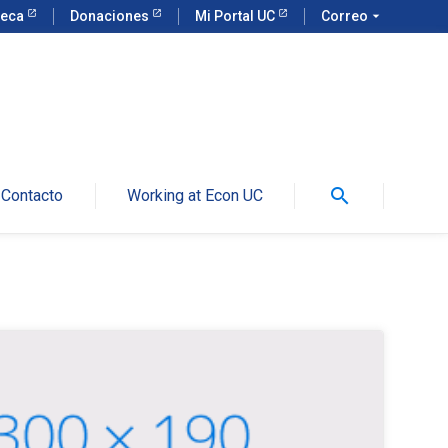
teca
Donaciones
Mi Portal UC
Correo
arrow_drop_down
search
Contacto
Working at Econ UC