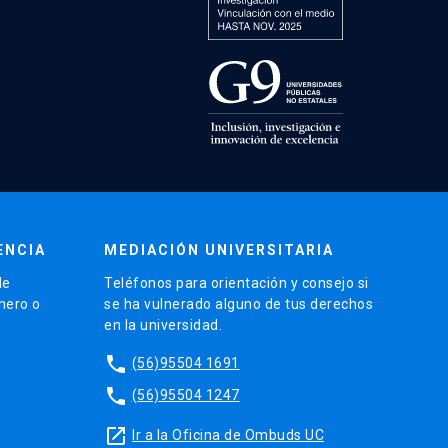
ENCIA
MEDIACIÓN UNIVERSITARIA
de
Teléfonos para orientación y consejo si
énero o
se ha vulnerado alguno de tus derechos
en la universidad.
phone
(56)95504 1691
phone
(56)95504 1247
launch
Ir a la Oficina de Ombuds UC