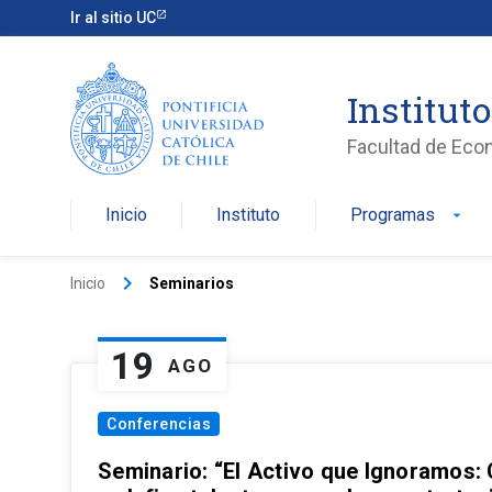
Ir al sitio UC
Institut
Facultad de Eco
Inicio
Instituto
Programas
arrow_drop_down
keyboard_arrow_right
Inicio
Seminarios
19
AGO
Conferencias
Seminario: “El Activo que Ignoramos: