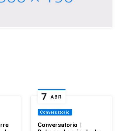
7
ABR
Conversatorio
erre
Conversatorio |