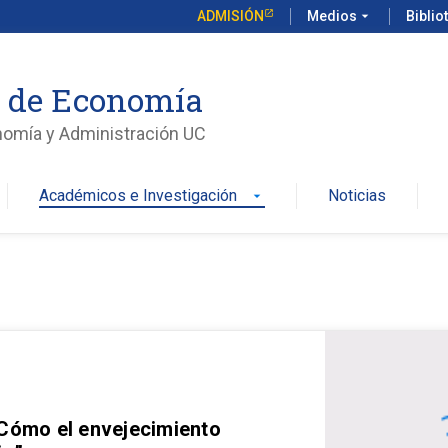
ADMISIÓN
Medios
arrow_drop_down
Biblio
o de Economía
nomía y Administración UC
Académicos e Investigación
Noticias
arrow_drop_down
 Cómo el envejecimiento