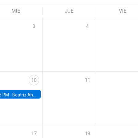
MIÉ
JUE
VIE
3
4
11
10
5 PM -
Beatriz Ahumada, PhD candidate, Universidad de Pittsburgh
17
18