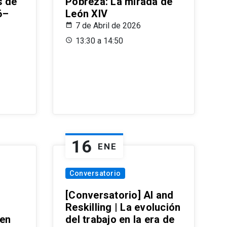
s de
Pobreza: La mirada de
6–
León XIV
7 de Abril de 2026
13:30 a 14:50
16
ENE
Conversatorio
[Conversatorio] AI and
Reskilling | La evolución
 en
del trabajo en la era de