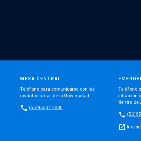
MESA CENTRAL
EMERGE
Teléfono para comunicarse con las
Teléfono e
distintas áreas de la Universidad.
situación 
dentro de
phone
(56)95504 4000
phone
(56)9
launch
Ir al 