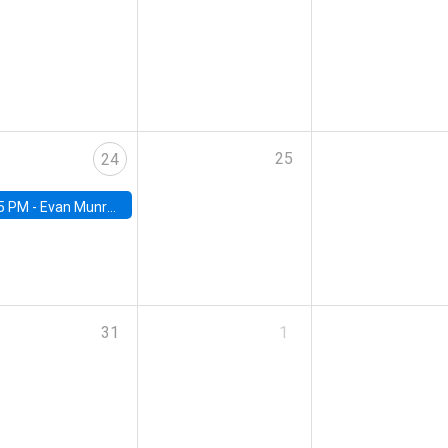
25
24
5 PM -
Evan Munro, Neyman Visiting Assistant Professor in the Department of Statistics at UC Berkeley
31
1