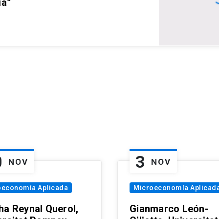
ia”
0
3
NOV
NOV
oeconomía Aplicada
Microeconomía Aplicad
ha Reynal Querol,
Gianmarco León-