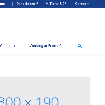
teca
Donaciones
Mi Portal UC
Correo
arrow_drop_down
search
Contacto
Working at Econ UC