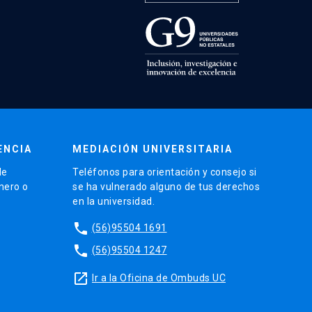
ENCIA
MEDIACIÓN UNIVERSITARIA
de
Teléfonos para orientación y consejo si
énero o
se ha vulnerado alguno de tus derechos
en la universidad.
phone
(56)95504 1691
phone
(56)95504 1247
launch
Ir a la Oficina de Ombuds UC