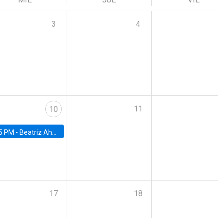
3
4
11
10
5 PM -
Beatriz Ahumada, PhD candidate, Universidad de Pittsburgh
17
18