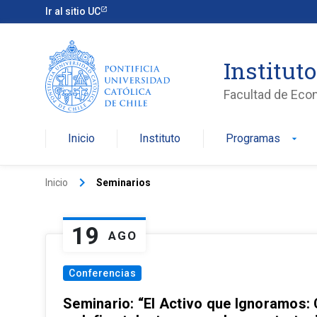
Ir al sitio UC
Institut
Facultad de Eco
Inicio
Instituto
Programas
arrow_drop_down
keyboard_arrow_right
Inicio
Seminarios
19
AGO
Conferencias
Seminario: “El Activo que Ignoramos: