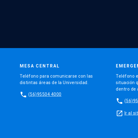
MESA CENTRAL
EMERGE
Teléfono para comunicarse con las
Teléfono e
distintas áreas de la Universidad.
situación 
dentro de
phone
(56)95504 4000
phone
(56)9
launch
Ir al 