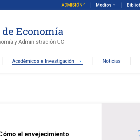
ADMISIÓN
Medios
arrow_drop_down
Biblio
o de Economía
nomía y Administración UC
Académicos e Investigación
Noticias
arrow_drop_down
 Cómo el envejecimiento