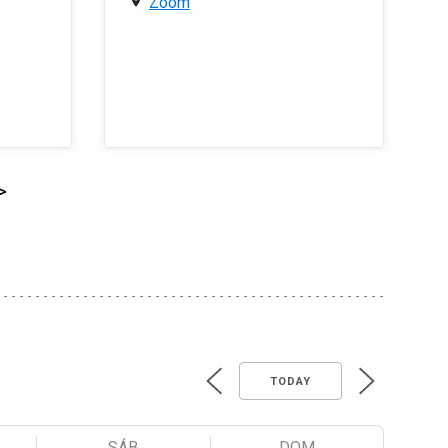
Zoom
>
TODAY
SÁB
DOM