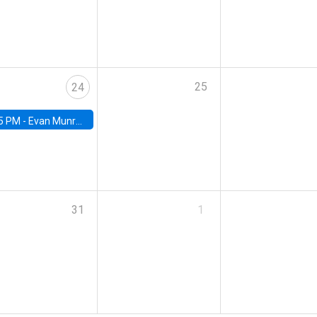
25
24
5 PM -
Evan Munro, Neyman Visiting Assistant Professor in the Department of Statistics at UC Berkeley
31
1