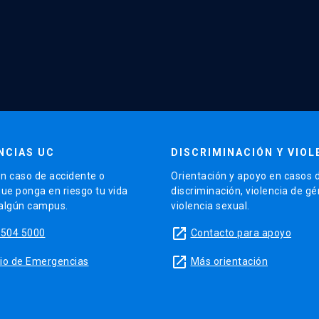
NCIAS UC
DISCRIMINACIÓN Y VIOL
n caso de accidente o
Orientación y apoyo en casos 
que ponga en riesgo tu vida
discriminación, violencia de g
 algún campus.
violencia sexual.
launch
5504 5000
Contacto para apoyo
launch
sitio de Emergencias
Más orientación