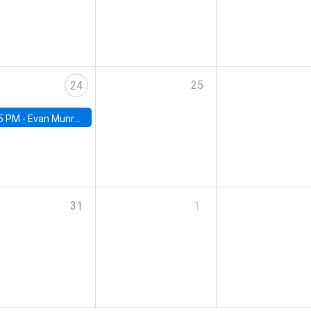
25
24
5 PM -
Evan Munro, Neyman Visiting Assistant Professor in the Department of Statistics at UC Berkeley
31
1