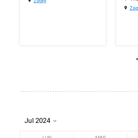
Zoom
Zo
LUN
MAR