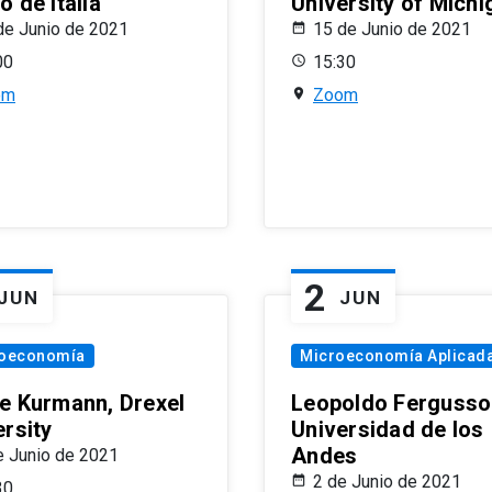
 de Italia
University of Michi
de Junio de 2021
15 de Junio de 2021
00
15:30
om
Zoom
2
JUN
JUN
oeconomía
Microeconomía Aplicad
e Kurmann, Drexel
Leopoldo Fergusso
ersity
Universidad de los
Andes
e Junio de 2021
2 de Junio de 2021
30