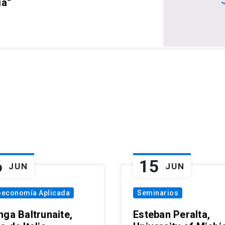
ia”
6
15
JUN
JUN
oeconomía Aplicada
Seminarios
nga Baltrunaite,
Esteban Peralta,