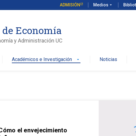
ADMISIÓN
Medios
arrow_drop_down
Biblio
o de Economía
nomía y Administración UC
Académicos e Investigación
Noticias
arrow_drop_down
 Cómo el envejecimiento