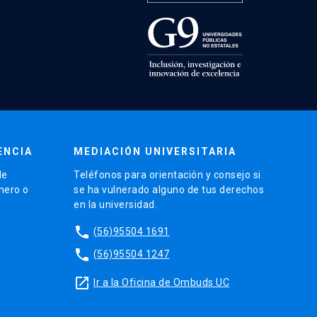
ENCIA
MEDIACIÓN UNIVERSITARIA
de
Teléfonos para orientación y consejo si
énero o
se ha vulnerado alguno de tus derechos
en la universidad.
phone
(56)95504 1691
phone
(56)95504 1247
launch
Ir a la Oficina de Ombuds UC