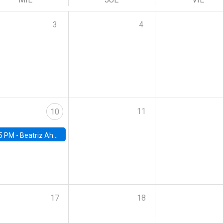
3
4
11
10
5 PM -
Beatriz Ahumada, PhD candidate, Universidad de Pittsburgh
17
18