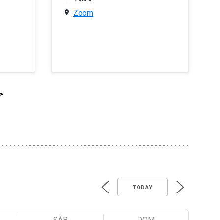
Zoom
>
TODAY
SÁB
DOM