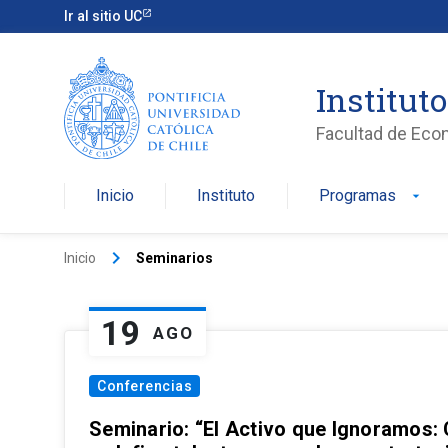
Ir al sitio UC
Institut
Facultad de Eco
Inicio
Instituto
Programas
arrow_drop_down
keyboard_arrow_right
Inicio
Seminarios
19
AGO
Conferencias
Seminario: “El Activo que Ignoramos: