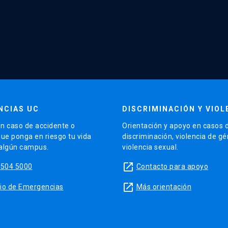
NCIAS UC
DISCRIMINACIÓN Y VIOL
n caso de accidente o
Orientación y apoyo en casos 
que ponga en riesgo tu vida
discriminación, violencia de g
 algún campus.
violencia sexual.
launch
5504 5000
Contacto para apoyo
launch
sitio de Emergencias
Más orientación