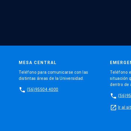
MESA CENTRAL
EMERGE
Teléfono para comunicarse con las
Teléfono e
distintas áreas de la Universidad.
situación 
dentro de
phone
(56)95504 4000
phone
(56)9
launch
Ir al 