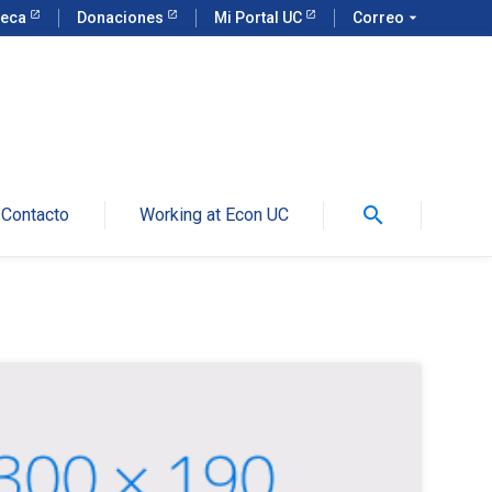
teca
Donaciones
Mi Portal UC
Correo
arrow_drop_down
search
Contacto
Working at Econ UC