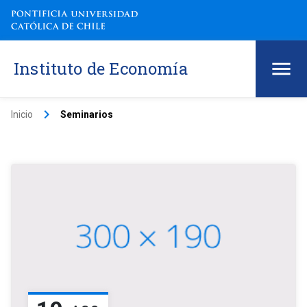
Instituto de Economía
keyboard_arrow_right
Inicio
Seminarios