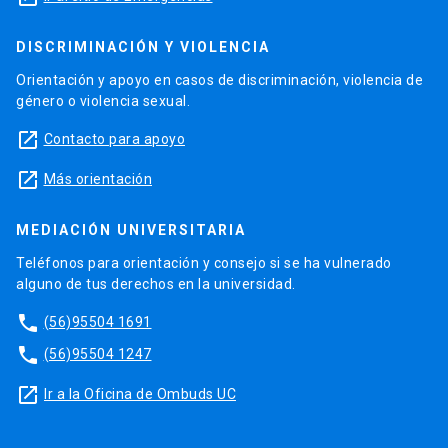
DISCRIMINACIÓN Y VIOLENCIA
Orientación y apoyo en casos de discriminación, violencia de
género o violencia sexual.
launch
Contacto para apoyo
launch
Más orientación
MEDIACIÓN UNIVERSITARIA
Teléfonos para orientación y consejo si se ha vulnerado
alguno de tus derechos en la universidad.
phone
(56)95504 1691
phone
(56)95504 1247
launch
Ir a la Oficina de Ombuds UC