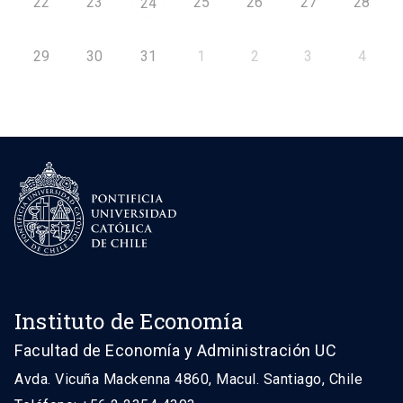
22
23
25
26
27
28
24
29
30
31
1
2
3
4
Instituto de Economía
Facultad de Economía y Administración UC
Avda. Vicuña Mackenna 4860, Macul. Santiago, Chile