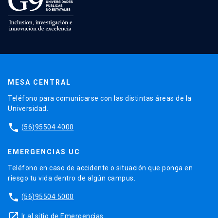
MESA CENTRAL
Teléfono para comunicarse con las distintas áreas de la
Universidad.
phone
(56)95504 4000
EMERGENCIAS UC
Teléfono en caso de accidente o situación que ponga en
riesgo tu vida dentro de algún campus.
phone
(56)95504 5000
launch
Ir al sitio de Emergencias