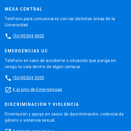
MESA CENTRAL
Teléfono para comunicarse con las distintas áreas de la
Universidad.
phone
(56)95504 4000
EMERGENCIAS UC
Teléfono en caso de accidente o situación que ponga en
riesgo tu vida dentro de algún campus.
phone
(56)95504 5000
launch
Ir al sitio de Emergencias
DISCRIMINACIÓN Y VIOLENCIA
Orientación y apoyo en casos de discriminación, violencia de
género o violencia sexual.