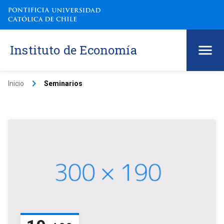
Instituto de Economía
keyboard_arrow_right
Inicio
Seminarios