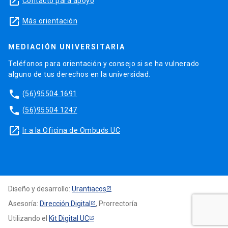
launch
Contacto para apoyo
launch
Más orientación
MEDIACIÓN UNIVERSITARIA
Teléfonos para orientación y consejo si se ha vulnerado
alguno de tus derechos en la universidad.
phone
(56)95504 1691
phone
(56)95504 1247
launch
Ir a la Oficina de Ombuds UC
Diseño y desarrollo:
Urantiacos
Asesoría:
Dirección Digital
, Prorrectoría
Utilizando el
Kit Digital UC