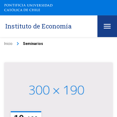
Instituto de Economía
keyboard_arrow_right
Inicio
Seminarios