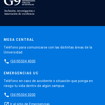
MESA CENTRAL
Teléfono para comunicarse con las distintas áreas de la
Universidad.
phone
(56)95504 4000
EMERGENCIAS UC
Teléfono en caso de accidente o situación que ponga en
riesgo tu vida dentro de algún campus.
phone
(56)95504 5000
launch
Ir al sitio de Emergencias