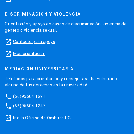
DISCRIMINACIÓN Y VIOLENCIA
Orientación y apoyo en casos de discriminación, violencia de
género o violencia sexual.
launch
Contacto para apoyo
launch
Más orientación
MEDIACIÓN UNIVERSITARIA
Teléfonos para orientación y consejo si se ha vulnerado
alguno de tus derechos en la universidad.
phone
(56)95504 1691
phone
(56)95504 1247
launch
Ir a la Oficina de Ombuds UC