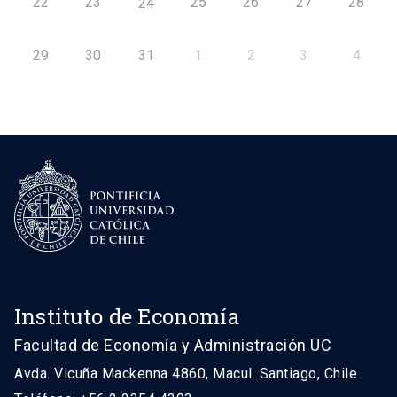
22
23
25
26
27
28
24
29
30
31
1
2
3
4
Instituto de Economía
Facultad de Economía y Administración UC
Avda. Vicuña Mackenna 4860, Macul. Santiago, Chile