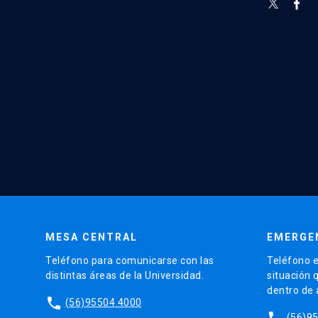
MESA CENTRAL
EMERGE
Teléfono para comunicarse con las
Teléfono e
distintas áreas de la Universidad.
situación 
dentro de
phone
(56)95504 4000
phone
(56)9