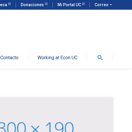
teca
Donaciones
Mi Portal UC
Correo
arrow_drop_down
search
Contacto
Working at Econ UC