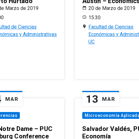
rto Hurtado
Austin – Economic
de Marzo de 2019
20 de Marzo de 2019
00
15:30
ultad de Ciencias
Facultad de Ciencias
nómicas y Administrativas
Económicas y Administ
UC
4
13
MAR
MAR
erencias
Microeconomía Aplicad
Notre Dame – PUC
Salvador Valdés, 
burg Conference
Economía