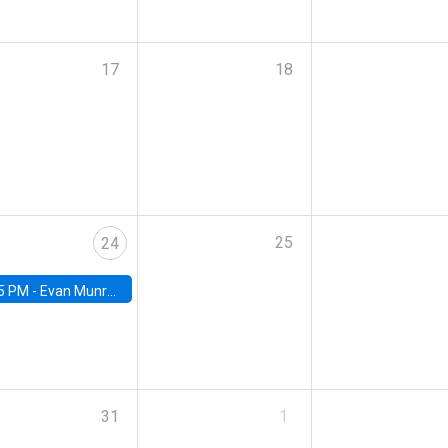
17
18
25
24
5 PM -
Evan Munro, Neyman Visiting Assistant Professor in the Department of Statistics at UC Berkeley
31
1