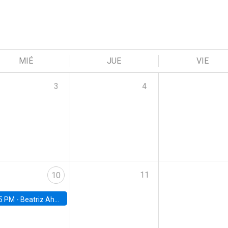
MIÉ
JUE
VIE
3
4
11
10
5 PM -
Beatriz Ahumada, PhD candidate, Universidad de Pittsburgh