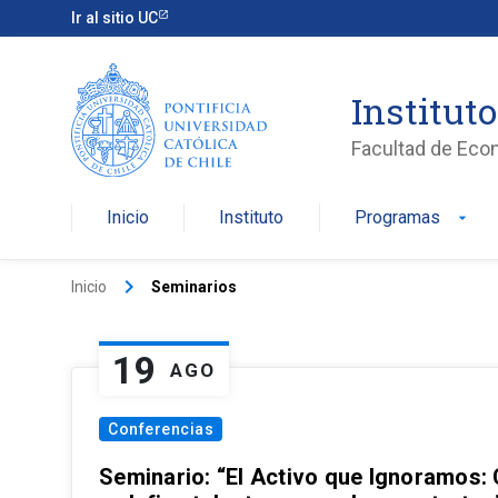
Ir al sitio UC
Institut
Facultad de Eco
Inicio
Instituto
Programas
arrow_drop_down
keyboard_arrow_right
Inicio
Seminarios
19
AGO
Conferencias
Seminario: “El Activo que Ignoramos: