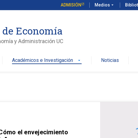
ADMISIÓN
Medios
arrow_drop_down
Biblio
o de Economía
nomía y Administración UC
Académicos e Investigación
Noticias
arrow_drop_down
 Cómo el envejecimiento