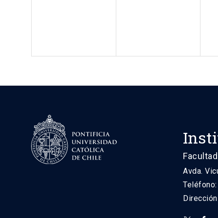
Inst
Facultad
Avda. Vic
Teléfono
Direcció