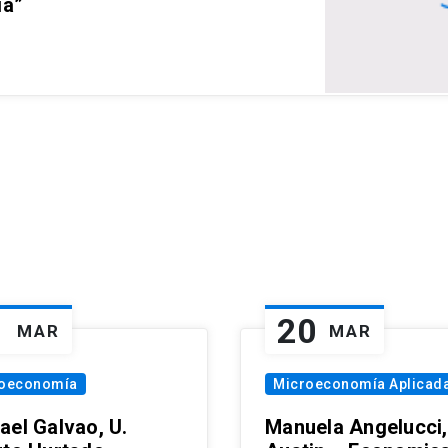
ia”
1
20
MAR
MAR
oeconomía
Microeconomía Aplicad
ael Galvao, U.
Manuela Angelucci,