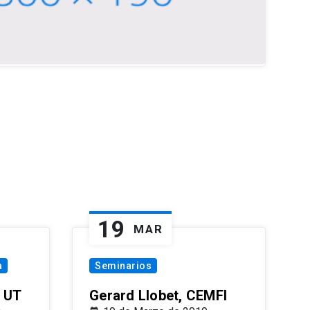
19
MAR
a
Seminarios
 UT
Gerard Llobet, CEMFI