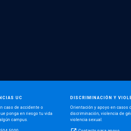
NCIAS UC
DISCRIMINACIÓN Y VIOL
n caso de accidente o
Orientación y apoyo en casos 
que ponga en riesgo tu vida
discriminación, violencia de g
 algún campus.
violencia sexual.
launch
5504 5000
Contacto para apoyo