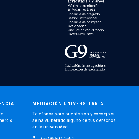
ENCIA
MEDIACIÓN UNIVERSITARIA
de
Teléfonos para orientación y consejo si
énero o
se ha vulnerado alguno de tus derechos
en la universidad.
phone
(56)95504 1691