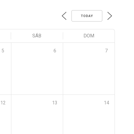
TODAY
SÁB
DOM
5
6
7
12
13
14