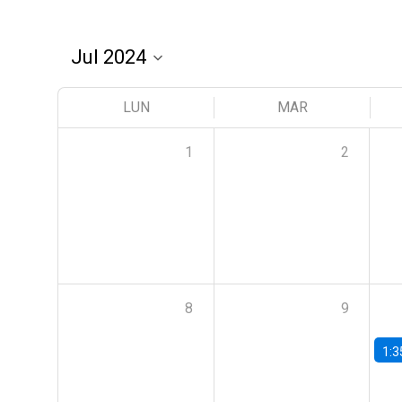
LUN
MAR
1
2
8
9
1:3