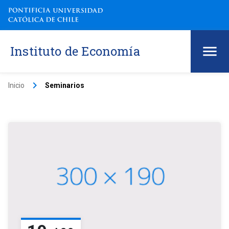
Instituto de Economía
keyboard_arrow_right
Inicio
Seminarios