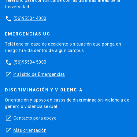
Teléfono para comunicarse con las distintas áreas de la
Universidad.
phone
(56)95504 4000
EMERGENCIAS UC
Teléfono en caso de accidente o situación que ponga en
riesgo tu vida dentro de algún campus.
phone
(56)95504 5000
launch
Ir al sitio de Emergencias
DISCRIMINACIÓN Y VIOLENCIA
Orientación y apoyo en casos de discriminación, violencia de
género o violencia sexual.
launch
Contacto para apoyo
launch
Más orientación