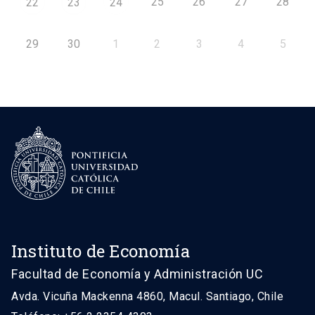
25
26
27
28
22
23
24
29
30
1
2
3
4
5
Instituto de Economía
Facultad de Economía y Administración UC
Avda. Vicuña Mackenna 4860, Macul. Santiago, Chile