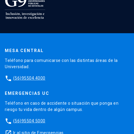
MESA CENTRAL
Teléfono para comunicarse con las distintas áreas de la
Universidad.
phone
(56)95504 4000
EMERGENCIAS UC
Teléfono en caso de accidente o situación que ponga en
riesgo tu vida dentro de algún campus.
phone
(56)95504 5000
launch
Ir al sitio de Emergencias