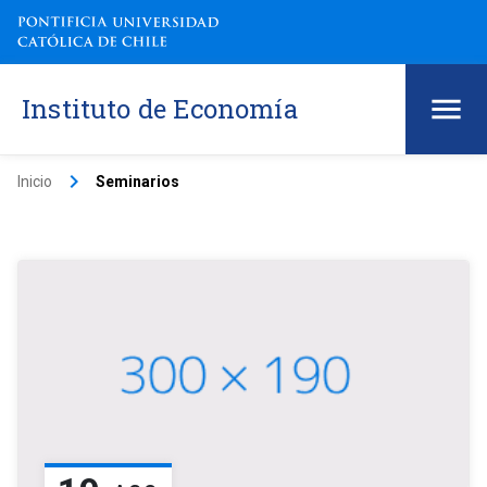
Instituto de Economía
keyboard_arrow_right
Inicio
Seminarios