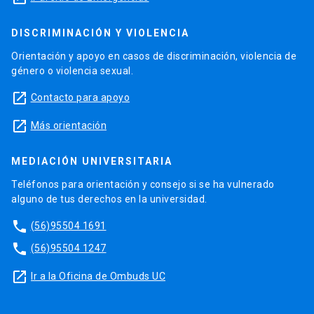
DISCRIMINACIÓN Y VIOLENCIA
Orientación y apoyo en casos de discriminación, violencia de
género o violencia sexual.
launch
Contacto para apoyo
launch
Más orientación
MEDIACIÓN UNIVERSITARIA
Teléfonos para orientación y consejo si se ha vulnerado
alguno de tus derechos en la universidad.
phone
(56)95504 1691
phone
(56)95504 1247
launch
Ir a la Oficina de Ombuds UC