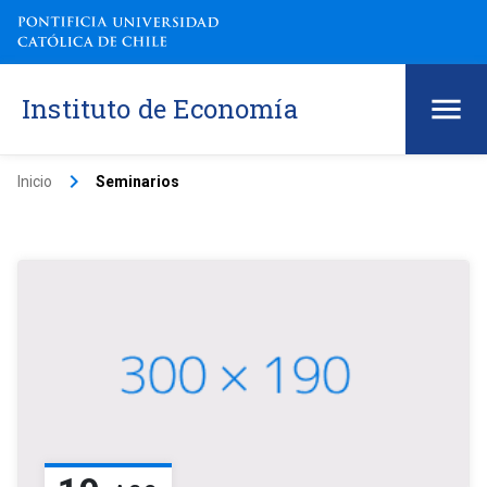
Instituto de Economía
keyboard_arrow_right
Inicio
Seminarios