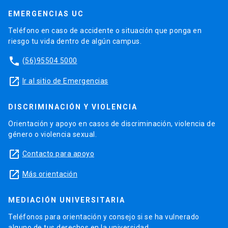
EMERGENCIAS UC
Teléfono en caso de accidente o situación que ponga en
riesgo tu vida dentro de algún campus.
phone
(56)95504 5000
launch
Ir al sitio de Emergencias
DISCRIMINACIÓN Y VIOLENCIA
Orientación y apoyo en casos de discriminación, violencia de
género o violencia sexual.
launch
Contacto para apoyo
launch
Más orientación
MEDIACIÓN UNIVERSITARIA
Teléfonos para orientación y consejo si se ha vulnerado
alguno de tus derechos en la universidad.