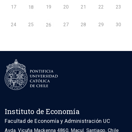
17
19
20
21
22
23
18
24
25
27
28
29
30
26
Instituto de Economía
Facultad de Economía y Administración UC
Avda. Vicuña Mackenna 4860, Macul. Santiago, Chile