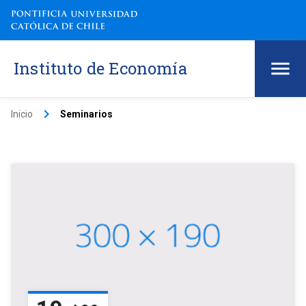
Instituto de Economía
keyboard_arrow_right
Inicio
Seminarios