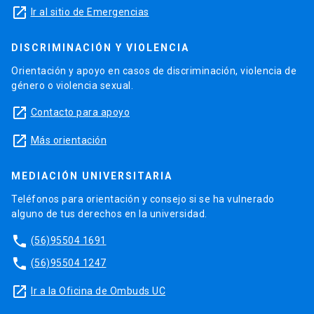
launch
Ir al sitio de Emergencias
DISCRIMINACIÓN Y VIOLENCIA
Orientación y apoyo en casos de discriminación, violencia de
género o violencia sexual.
launch
Contacto para apoyo
launch
Más orientación
MEDIACIÓN UNIVERSITARIA
Teléfonos para orientación y consejo si se ha vulnerado
alguno de tus derechos en la universidad.
phone
(56)95504 1691
phone
(56)95504 1247
launch
Ir a la Oficina de Ombuds UC