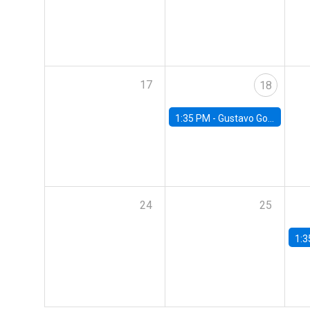
17
18
1:35 PM -
Gustavo González, Banco Central de Chile
24
25
1:3