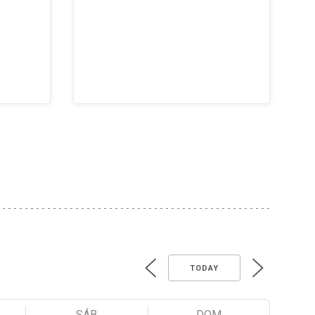
TODAY
SÁB
DOM