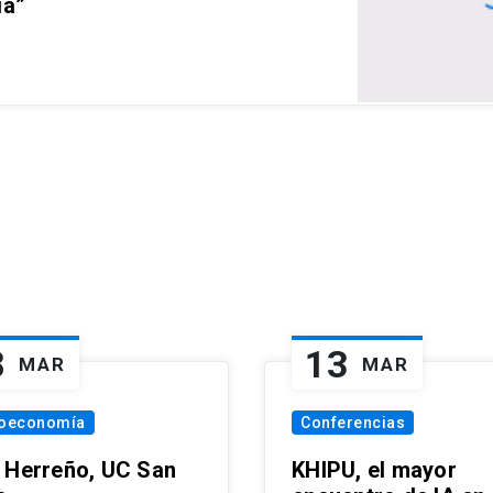
ia”
8
13
MAR
MAR
oeconomía
Conferencias
 Herreño, UC San
KHIPU, el mayor