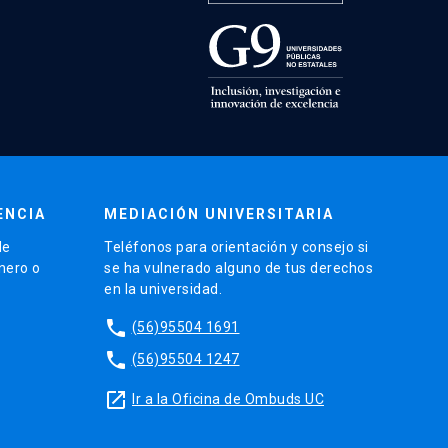
ENCIA
MEDIACIÓN UNIVERSITARIA
de
Teléfonos para orientación y consejo si
énero o
se ha vulnerado alguno de tus derechos
en la universidad.
phone
(56)95504 1691
phone
(56)95504 1247
launch
Ir a la Oficina de Ombuds UC