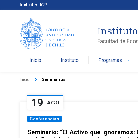
Ir al sitio UC
Institut
Facultad de Eco
Inicio
Instituto
Programas
arrow_drop_down
keyboard_arrow_right
Inicio
Seminarios
19
AGO
Conferencias
Seminario: “El Activo que Ignoramos: