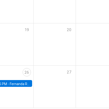
19
20
27
26
5 PM -
Fernanda Rojas Ampuero, University of Wisconsin-Madison