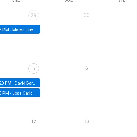
30
29
5 PM -
Mateo Uribe-Castro, Universidad de los Andes (Colombia)
6
5
20 PM -
David Bardey, Universidad de los Andes - CEDE
5 PM -
Jose Carlo Bermudez, UC (ME) & World Bank
12
13