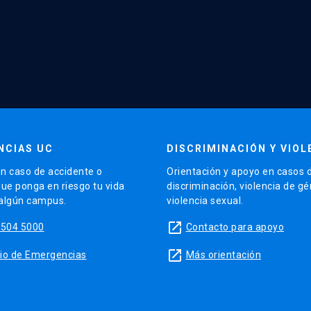
NCIAS UC
DISCRIMINACIÓN Y VIOL
n caso de accidente o
Orientación y apoyo en casos 
que ponga en riesgo tu vida
discriminación, violencia de g
 algún campus.
violencia sexual.
launch
5504 5000
Contacto para apoyo
launch
sitio de Emergencias
Más orientación