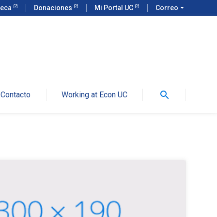
teca
Donaciones
Mi Portal UC
Correo
arrow_drop_down
search
Contacto
Working at Econ UC