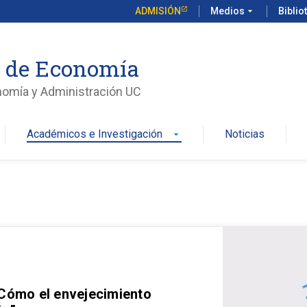
ADMISIÓN
Medios
arrow_drop_down
Biblio
o de Economía
nomía y Administración UC
Académicos e Investigación
Noticias
arrow_drop_down
 Cómo el envejecimiento