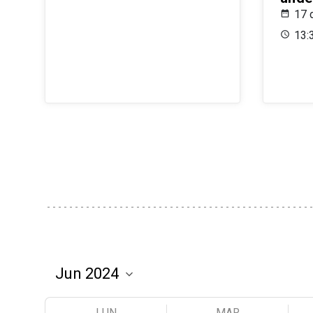
17 
13:
LUN
MAR