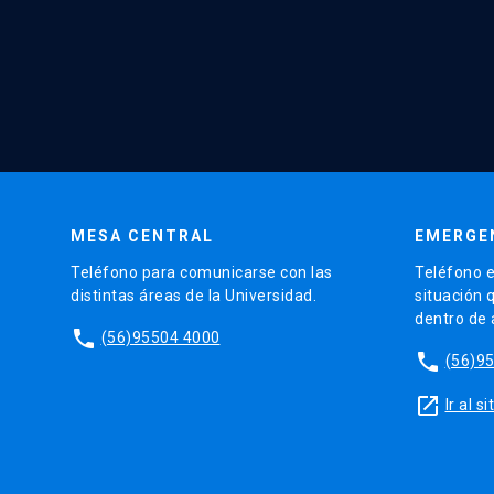
MESA CENTRAL
EMERGE
Teléfono para comunicarse con las
Teléfono e
distintas áreas de la Universidad.
situación 
dentro de
phone
(56)95504 4000
phone
(56)9
launch
Ir al 