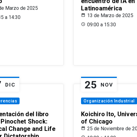
o
encuentro de IA en
Latinoamérica
de Marzo de 2025
13 de Marzo de 2025
35 a 14:30
09:00 a 15:30
7
25
DIC
NOV
erencias
Organización Industrial
ntación del libro
Koichiro Ito, Univer
 Pinochet Shock:
of Chicago
cal Change and Life
25 de Noviembre de 2
r Dictatorship