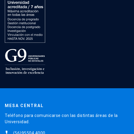
MESA CENTRAL
Teléfono para comunicarse con las distintas áreas de la
Universidad.
phone
(56)95504 4000