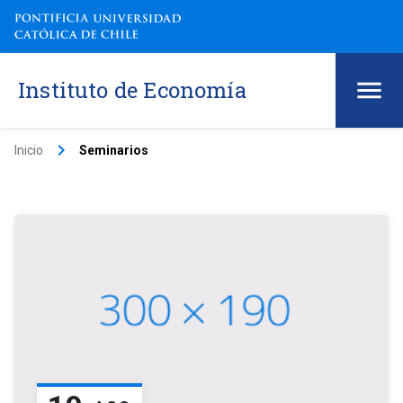
Instituto de Economía
keyboard_arrow_right
Inicio
Seminarios