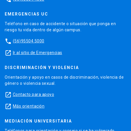
EMERGENCIAS UC
Teléfono en caso de accidente o situación que ponga en
riesgo tu vida dentro de algún campus.
phone
(56)95504 5000
launch
Ir al sitio de Emergencias
DISCRIMINACIÓN Y VIOLENCIA
Orientación y apoyo en casos de discriminación, violencia de
género o violencia sexual.
launch
Contacto para apoyo
launch
Más orientación
MEDIACIÓN UNIVERSITARIA
Teléfonos para orientación y consejo si se ha vulnerado