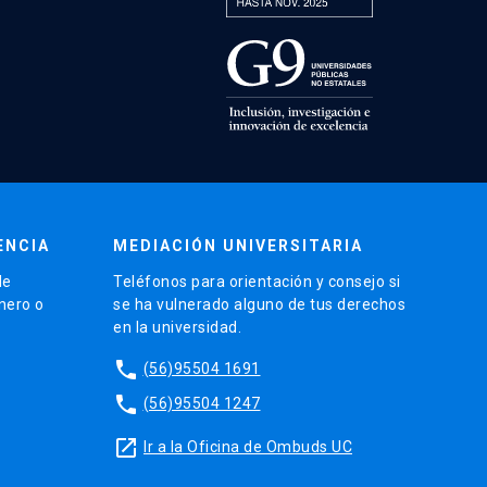
ENCIA
MEDIACIÓN UNIVERSITARIA
de
Teléfonos para orientación y consejo si
énero o
se ha vulnerado alguno de tus derechos
en la universidad.
phone
(56)95504 1691
phone
(56)95504 1247
launch
Ir a la Oficina de Ombuds UC