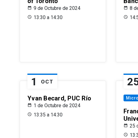
of Toronto
Banc
9 de Octubre de 2024
8 d
13:30 a 14:30
14:
1
2
OCT
Yvan Becard, PUC Río
Micr
1 de Octubre de 2024
Fran
13:35 a 14:30
Univ
25 
13: