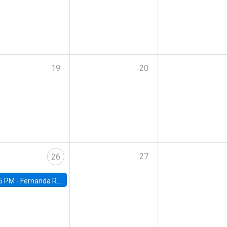
19
20
27
26
5 PM -
Fernanda Rojas Ampuero, University of Wisconsin-Madison