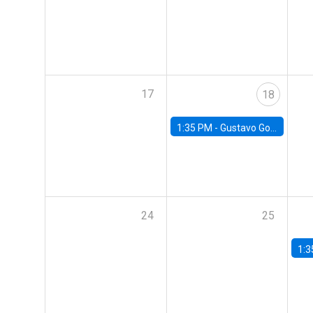
17
18
1:35 PM -
Gustavo González, Banco Central de Chile
24
25
1:3