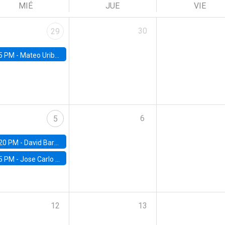
MIÉ
JUE
VIE
30
29
5 PM -
Mateo Uribe-Castro, Universidad de los Andes (Colombia)
6
5
20 PM -
David Bardey, Universidad de los Andes - CEDE
5 PM -
Jose Carlo Bermudez, UC (ME) & World Bank
12
13