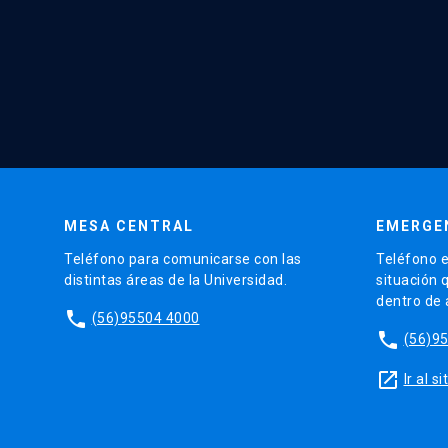
MESA CENTRAL
EMERGE
Teléfono para comunicarse con las
Teléfono e
distintas áreas de la Universidad.
situación 
dentro de
phone
(56)95504 4000
phone
(56)9
launch
Ir al 