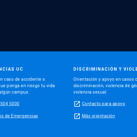
NCIAS UC
DISCRIMINACIÓN Y VIOL
n caso de accidente o
Orientación y apoyo en casos 
que ponga en riesgo tu vida
discriminación, violencia de g
 algún campus.
violencia sexual.
launch
5504 5000
Contacto para apoyo
launch
sitio de Emergencias
Más orientación