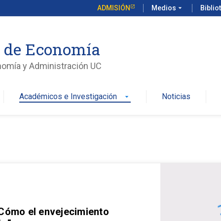
ADMISIÓN
Medios
arrow_drop_down
Biblio
o de Economía
nomía y Administración UC
Académicos e Investigación
Noticias
arrow_drop_down
 Cómo el envejecimiento