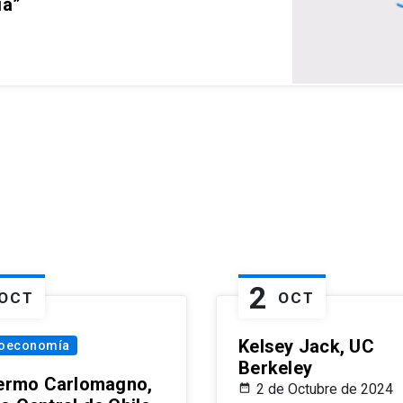
ia”
2
OCT
OCT
Kelsey Jack, UC
oeconomía
Berkeley
lermo Carlomagno,
2 de Octubre de 2024