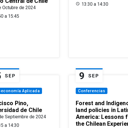
o Central de Chile
13:30 a 14:30
e Octubre de 2024
50 a 15:45
5
9
SEP
SEP
oeconomía Aplicada
Conferencias
cisco Pino,
Forest and Indigen
ersidad de Chile
land policies in Lati
America: Lessons 
de Septiembre de 2024
the Chilean Experi
35 a 14:30