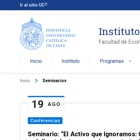
Ir al sitio UC
Institut
Facultad de Eco
Inicio
Instituto
Programas
arrow_drop_down
keyboard_arrow_right
Inicio
Seminarios
19
AGO
Conferencias
Seminario: “El Activo que Ignoramos: