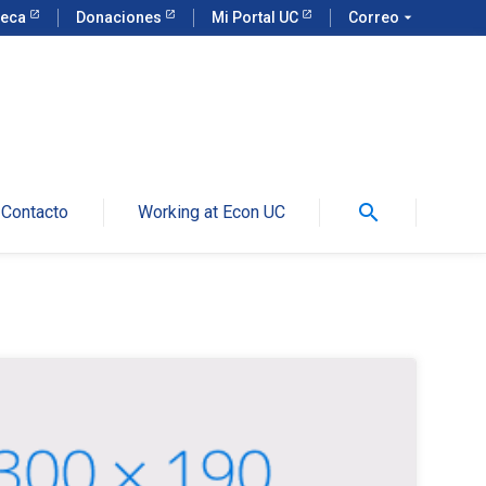
teca
Donaciones
Mi Portal UC
Correo
arrow_drop_down
search
Contacto
Working at Econ UC