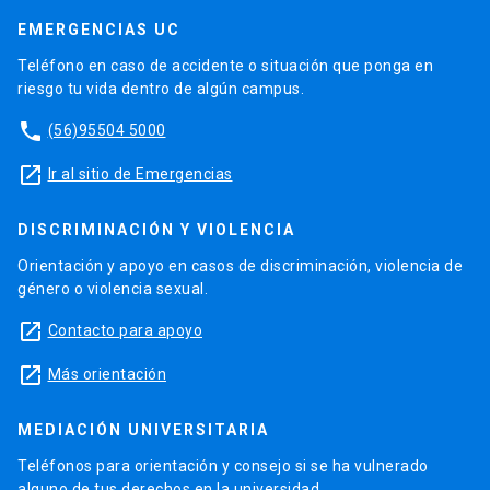
EMERGENCIAS UC
Teléfono en caso de accidente o situación que ponga en
riesgo tu vida dentro de algún campus.
phone
(56)95504 5000
launch
Ir al sitio de Emergencias
DISCRIMINACIÓN Y VIOLENCIA
Orientación y apoyo en casos de discriminación, violencia de
género o violencia sexual.
launch
Contacto para apoyo
launch
Más orientación
MEDIACIÓN UNIVERSITARIA
Teléfonos para orientación y consejo si se ha vulnerado
alguno de tus derechos en la universidad.