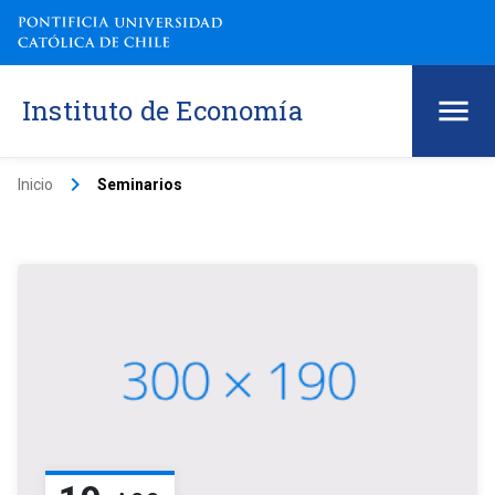
Instituto de Economía
keyboard_arrow_right
Inicio
Seminarios