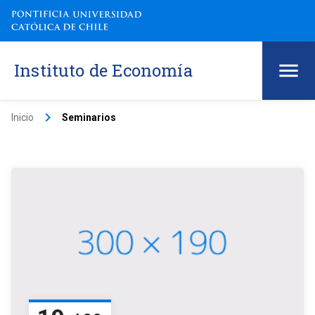
Instituto de Economía
keyboard_arrow_right
Inicio
Seminarios