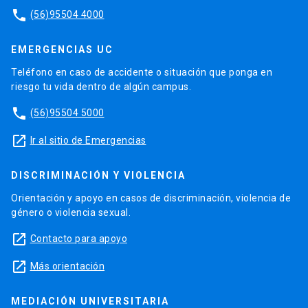
phone
(56)95504 4000
EMERGENCIAS UC
Teléfono en caso de accidente o situación que ponga en
riesgo tu vida dentro de algún campus.
phone
(56)95504 5000
launch
Ir al sitio de Emergencias
DISCRIMINACIÓN Y VIOLENCIA
Orientación y apoyo en casos de discriminación, violencia de
género o violencia sexual.
launch
Contacto para apoyo
launch
Más orientación
MEDIACIÓN UNIVERSITARIA