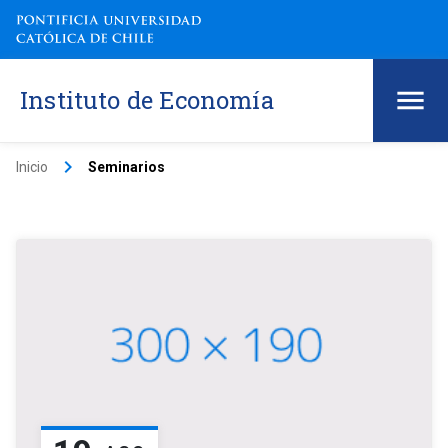
Instituto de Economía
keyboard_arrow_right
Inicio
Seminarios