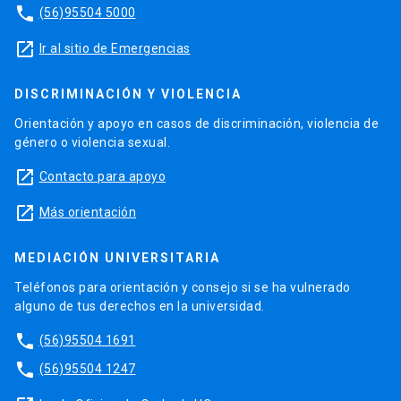
phone
(56)95504 5000
launch
Ir al sitio de Emergencias
DISCRIMINACIÓN Y VIOLENCIA
Orientación y apoyo en casos de discriminación, violencia de
género o violencia sexual.
launch
Contacto para apoyo
launch
Más orientación
MEDIACIÓN UNIVERSITARIA
Teléfonos para orientación y consejo si se ha vulnerado
alguno de tus derechos en la universidad.
phone
(56)95504 1691
phone
(56)95504 1247