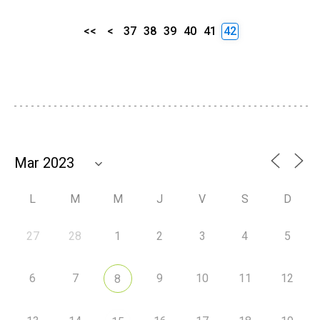
<<
<
37
38
39
40
41
42
L
M
M
J
V
S
D
27
28
1
2
3
4
5
6
7
9
10
11
12
8