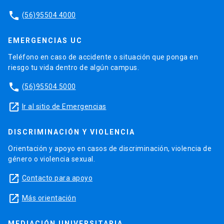
phone
(56)95504 4000
EMERGENCIAS UC
Teléfono en caso de accidente o situación que ponga en
riesgo tu vida dentro de algún campus.
phone
(56)95504 5000
launch
Ir al sitio de Emergencias
DISCRIMINACIÓN Y VIOLENCIA
Orientación y apoyo en casos de discriminación, violencia de
género o violencia sexual.
launch
Contacto para apoyo
launch
Más orientación
MEDIACIÓN UNIVERSITARIA