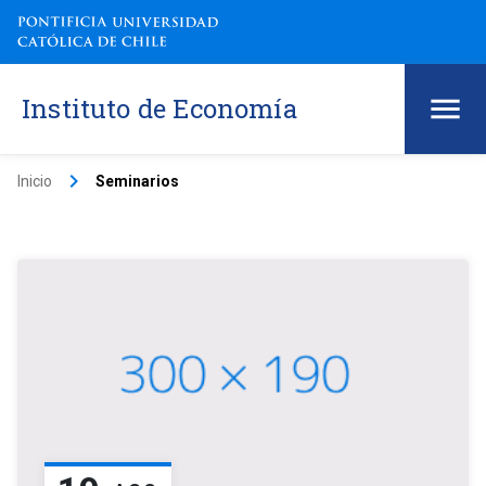
Instituto de Economía
keyboard_arrow_right
Inicio
Seminarios