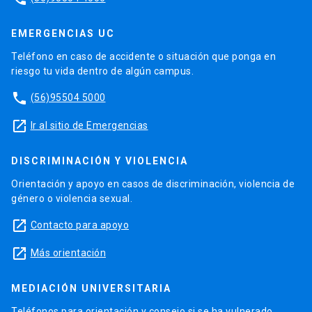
EMERGENCIAS UC
Teléfono en caso de accidente o situación que ponga en
riesgo tu vida dentro de algún campus.
phone
(56)95504 5000
launch
Ir al sitio de Emergencias
DISCRIMINACIÓN Y VIOLENCIA
Orientación y apoyo en casos de discriminación, violencia de
género o violencia sexual.
launch
Contacto para apoyo
launch
Más orientación
MEDIACIÓN UNIVERSITARIA
Teléfonos para orientación y consejo si se ha vulnerado