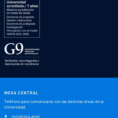
MESA CENTRAL
Teléfono para comunicarse con las distintas áreas de la
Universidad.
phone
(56)95504 4000