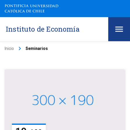
Instituto de Economía
keyboard_arrow_right
Inicio
Seminarios