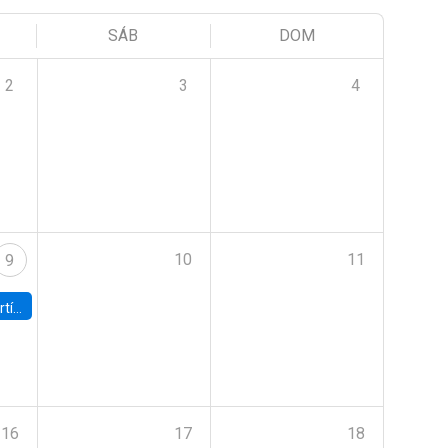
SÁB
DOM
2
3
4
10
11
9
onomía UC
16
17
18