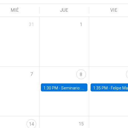
MIÉ
JUE
VIE
31
1
7
8
1:30 PM -
Seminario: “Recuperando la humanidad para progresar en la era de la IA»
1:35 PM -
Felipe Martínez, alumno Doctorado en Ec
15
14