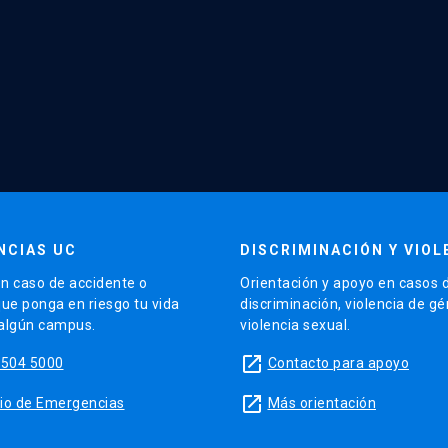
NCIAS UC
DISCRIMINACIÓN Y VIOL
n caso de accidente o
Orientación y apoyo en casos 
que ponga en riesgo tu vida
discriminación, violencia de g
 algún campus.
violencia sexual.
launch
5504 5000
Contacto para apoyo
launch
sitio de Emergencias
Más orientación