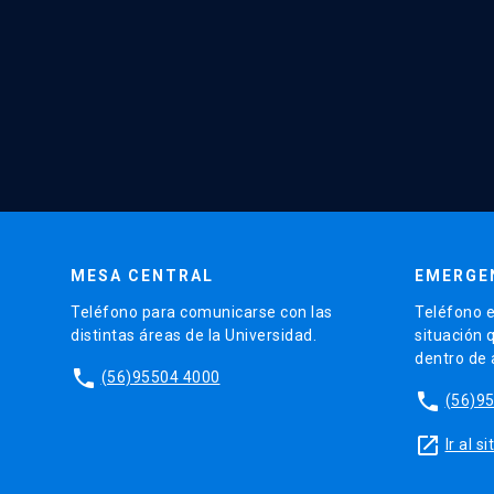
MESA CENTRAL
EMERGE
Teléfono para comunicarse con las
Teléfono e
distintas áreas de la Universidad.
situación 
dentro de
phone
(56)95504 4000
phone
(56)9
launch
Ir al 