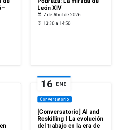
s de
Pobreza: La mirada de
6–
León XIV
7 de Abril de 2026
13:30 a 14:50
16
ENE
Conversatorio
[Conversatorio] AI and
Reskilling | La evolución
 en
del trabajo en la era de