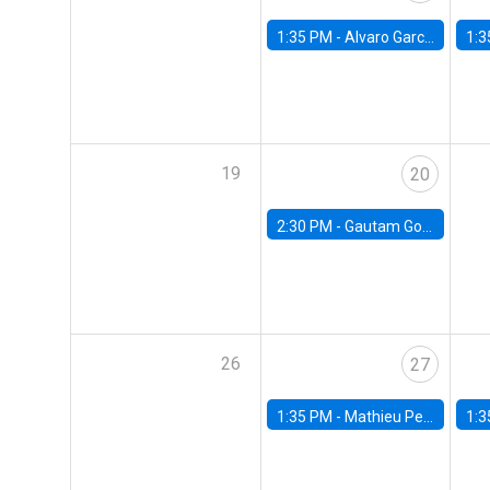
1:35 PM -
Alvaro Garcia-Marin, Universidad de Los Andes
1:3
19
20
2:30 PM -
Gautam Gowrisankaran, Columbia University
26
27
1:35 PM -
Mathieu Pedemonte, IDB
1:3