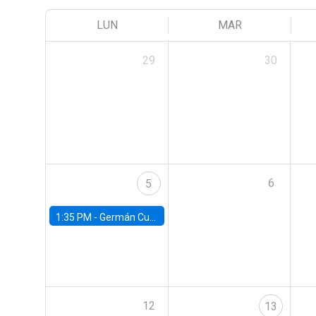
LUN
MAR
29
30
6
5
1:35 PM -
Germán Cubas, University of Houston
12
13