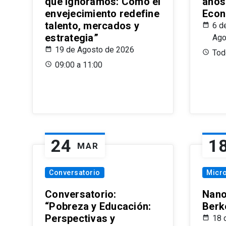
que Ignoramos: Cómo el
años
envejecimiento redefine
Econ
talento, mercados y
6 d
estrategia”
Ago
19 de Agosto de 2026
Todo
09:00 a 11:00
24
1
MAR
Conversatorio
Micr
Conversatorio:
Nano
“Pobreza y Educación:
Berk
Perspectivas y
18 