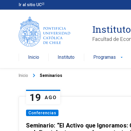
Ir al sitio UC
Institut
Facultad de Eco
Inicio
Instituto
Programas
arrow_drop_down
keyboard_arrow_right
Inicio
Seminarios
19
AGO
Conferencias
Seminario: “El Activo que Ignoramos: