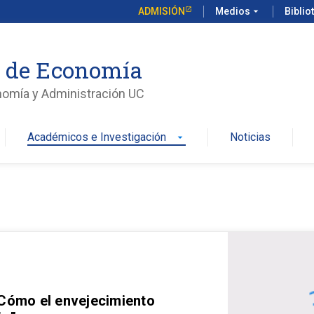
ADMISIÓN
Medios
arrow_drop_down
Biblio
o de Economía
nomía y Administración UC
Académicos e Investigación
Noticias
arrow_drop_down
 Cómo el envejecimiento