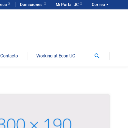
teca
Donaciones
Mi Portal UC
Correo
arrow_drop_down
search
Contacto
Working at Econ UC