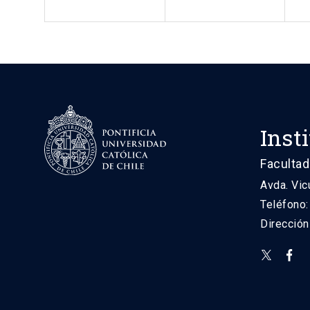
Inst
Facultad
Avda. Vic
Teléfono
Direcció