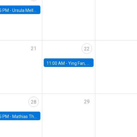
5 PM -
Ursula Mello, Insper - Institute of Education and Research
21
22
11:00 AM -
Ying Fan, University of Michigan
29
28
5 PM -
Mathias Thoenig, University of Lausanne