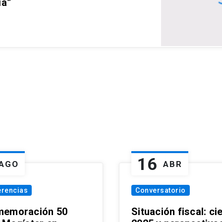
ia”
16
AGO
ABR
erencias
Conversatorio
emoración 50
Situación fiscal: ci