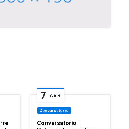
7
ABR
Conversatorio
erre
Conversatorio |