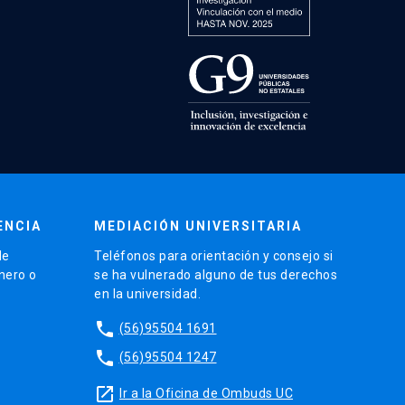
ENCIA
MEDIACIÓN UNIVERSITARIA
de
Teléfonos para orientación y consejo si
énero o
se ha vulnerado alguno de tus derechos
en la universidad.
phone
(56)95504 1691
phone
(56)95504 1247
launch
Ir a la Oficina de Ombuds UC