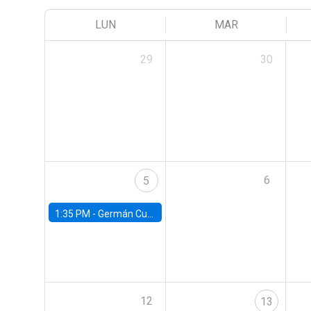
LUN
MAR
29
30
6
5
1:35 PM -
Germán Cubas, University of Houston
12
13