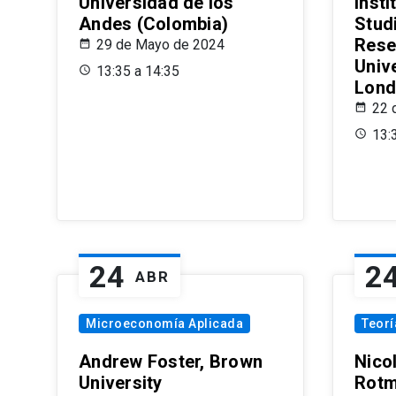
Universidad de los
Insti
Andes (Colombia)
Stud
Rese
29 de Mayo de 2024
Univ
13:35 a 14:35
Lond
22 
13:
24
2
ABR
Microeconomía Aplicada
Teor
Andrew Foster, Brown
Nico
University
Rotm