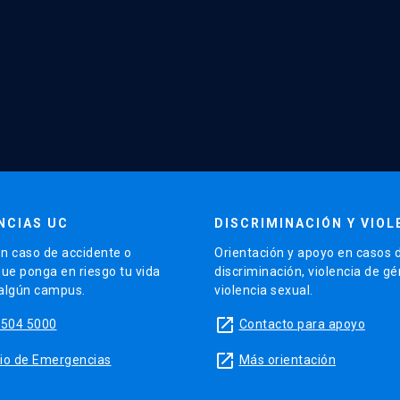
NCIAS UC
DISCRIMINACIÓN Y VIOL
n caso de accidente o
Orientación y apoyo en casos 
que ponga en riesgo tu vida
discriminación, violencia de g
 algún campus.
violencia sexual.
launch
5504 5000
Contacto para apoyo
launch
sitio de Emergencias
Más orientación