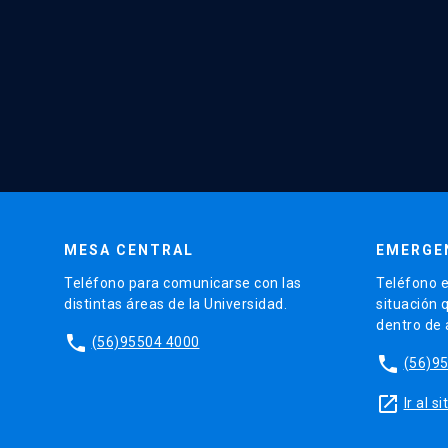
MESA CENTRAL
EMERGE
Teléfono para comunicarse con las
Teléfono e
distintas áreas de la Universidad.
situación 
dentro de
phone
(56)95504 4000
phone
(56)9
launch
Ir al 