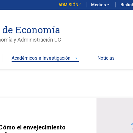
ADMISIÓN
Medios
arrow_drop_down
Biblio
o de Economía
nomía y Administración UC
Académicos e Investigación
Noticias
arrow_drop_down
 Cómo el envejecimiento