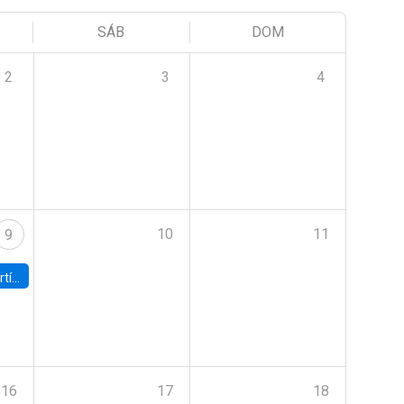
SÁB
DOM
2
3
4
10
11
9
onomía UC
16
17
18