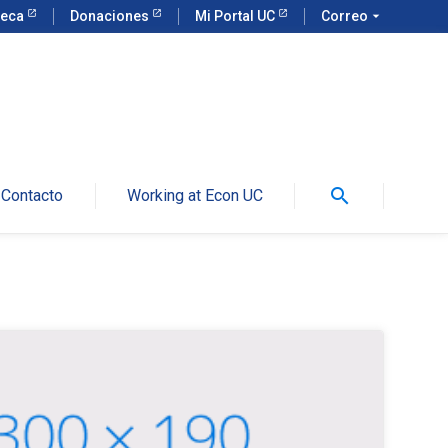
teca
Donaciones
Mi Portal UC
Correo
arrow_drop_down
search
Contacto
Working at Econ UC