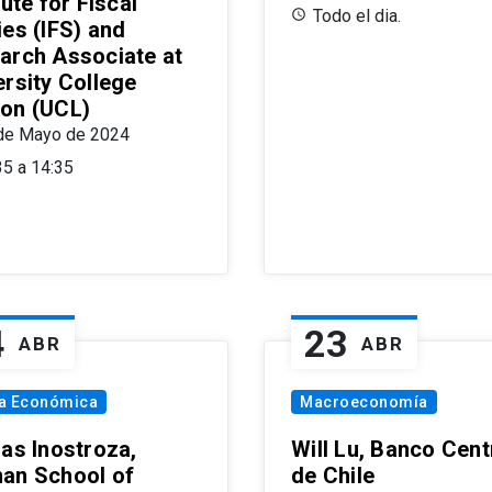
tute for Fiscal
Todo el dia.
ies (IFS) and
arch Associate at
ersity College
on (UCL)
de Mayo de 2024
35 a 14:35
4
23
ABR
ABR
ía Económica
Macroeconomía
las Inostroza,
Will Lu, Banco Cent
an School of
de Chile