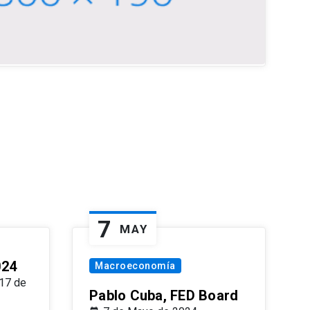
7
MAY
024
Macroeconomía
17 de
Pablo Cuba, FED Board