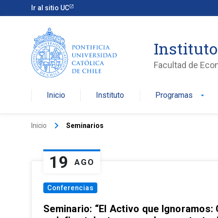
Ir al sitio UC
Institut
Facultad de Eco
Inicio
Instituto
Programas
arrow_drop_down
keyboard_arrow_right
Inicio
Seminarios
19
AGO
Conferencias
Seminario: “El Activo que Ignoramos: