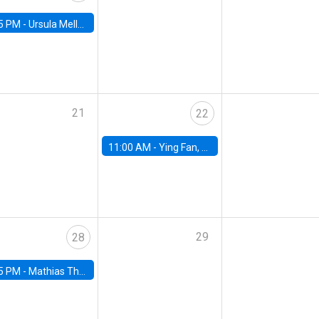
5 PM -
Ursula Mello, Insper - Institute of Education and Research
21
22
11:00 AM -
Ying Fan, University of Michigan
29
28
5 PM -
Mathias Thoenig, University of Lausanne