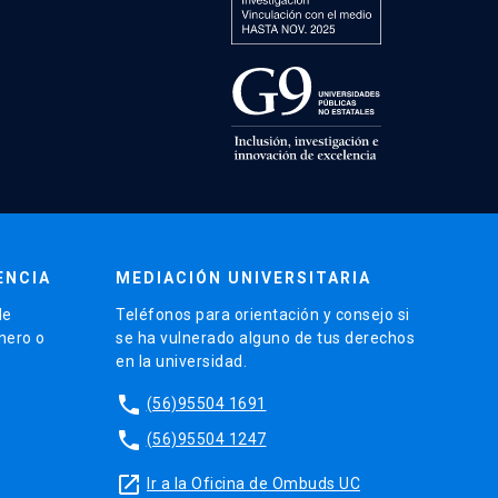
ENCIA
MEDIACIÓN UNIVERSITARIA
de
Teléfonos para orientación y consejo si
énero o
se ha vulnerado alguno de tus derechos
en la universidad.
phone
(56)95504 1691
phone
(56)95504 1247
launch
Ir a la Oficina de Ombuds UC