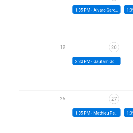
1:35 PM -
Alvaro Garcia-Marin, Universidad de Los Andes
1:3
19
20
2:30 PM -
Gautam Gowrisankaran, Columbia University
26
27
1:35 PM -
Mathieu Pedemonte, IDB
1:3