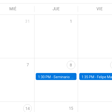
MIÉ
JUE
VIE
31
1
7
8
1:30 PM -
Seminario: “Recuperando la humanidad para progresar en la era de la IA»
1:35 PM -
Felipe Martínez, alumno Doctorado en Ec
15
14